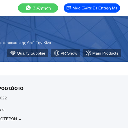
Συζήτηση
Μας Ελάτε Σε Επαφή Με
ατασκευαστής Από Την Κίνα
Quality Supplier
VR Show
Main Products
γοστάσιο
2022
σιο
ΣΌΤΕΡΩΝ →