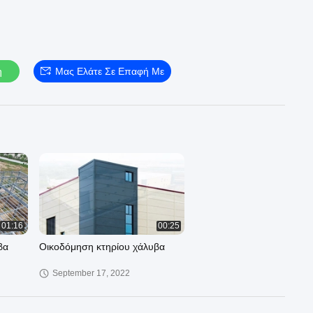
η
Μας Ελάτε Σε Επαφή Με
01:16
00:25
βα
Οικοδόμηση κτηρίου χάλυβα
September 17, 2022