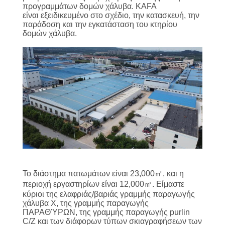
ΕΜΆΣ
προγραμμάτων δομών χάλυβα. KAFA
είναι εξειδικευμένο στο σχέδιο, την κατασκευή, την
παράδοση και την εγκατάσταση του κτηρίου
ΞΕΝΆΓΗΣΗ
δομών χάλυβα.
ΣΤΟ
ΕΡΓΟΣΤΆΣΙΟ
ΈΛΕΓΧΟΣ
ΠΟΙΌΤΗΤΑΣ
ΕΠΙΚΟΙΝΩΝΉΣΤΕ
ΜΑΖΊ
Το διάστημα πατωμάτων είναι 23,000㎡, και η
ΜΑΣ
περιοχή εργαστηρίων είναι 12,000㎡. Είμαστε
κύριοι της ελαφριάς/βαριάς γραμμής παραγωγής
χάλυβα Χ, της γραμμής παραγωγής
ΕΙΔΉΣΕΙΣ
ΠΑΡΑΘΎΡΩΝ, της γραμμής παραγωγής purlin
C/Z και των διάφορων τύπων σκιαγραφήσεων των