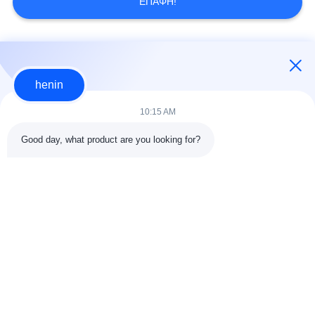
ΕΠΑΦΉ!
Λαϊκή κατηγορία
Όλα
henin
κατασκευή δομών
Εργαστήριο δομών
10:15 AM
χάλυβα
χάλυβα
Good day, what product are you looking for?
αποθήκη χάλυβα
Αρχιτεκτονικός
δομή
δομικός χάλυβας
υπηρεσίες
ακτίνες δομικού
κατασκευής σιδήρου
χάλυβα
και χάλυβα
Κτήριο αιθουσών
Γαλβανισμένος
εκθέσεως