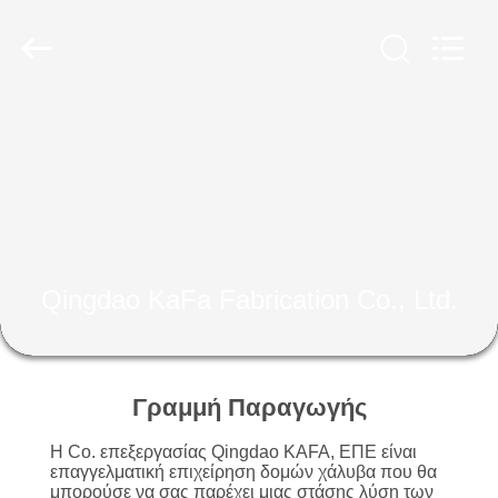
Qingdao
KaFa
Fabrication
Co.,
Ltd..
All
Rights
Reserved.
ΑΡΧΙΚΉ
ΠΡΟΪΌΝΤΑ
ΒΊΝΤΕΟ
Qingdao KaFa Fabrication Co., Ltd.
ΕΚΠΟΜΠΉ
VR
Γραμμή Παραγωγής
ΣΧΕΤΙΚΆ
Η Co. επεξεργασίας Qingdao KAFA, ΕΠΕ είναι
ΜΕ
επαγγελματική επιχείρηση δομών χάλυβα που θα
μπορούσε να σας παρέχει μιας στάσης λύση των