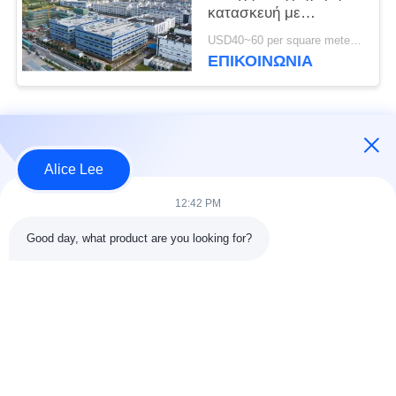
κατασκευή με
ανθεκτική ατσάλινη
USD40~60 per square meter MOQ:1000 τετραγωνικά μέτρα
δομή αποθήκη για τις
ΕΠΙΚΟΙΝΩΝΙΑ
ανάγκες αποθήκευσης
σας
Λαϊκή κατηγορία
Όλα
Alice Lee
κατασκευή δομών
Εργαστήριο δομών
12:42 PM
χάλυβα
χάλυβα
Good day, what product are you looking for?
αποθήκη χάλυβα
Αρχιτεκτονικός
δομή
δομικός χάλυβας
υπηρεσίες
ακτίνες δομικού
κατασκευής σιδήρου
χάλυβα
και χάλυβα