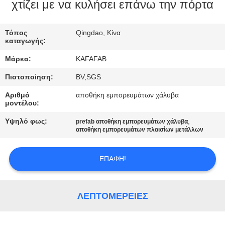
ΕΜΆΣ
χτίζει με να κυλήσει επάνω την πόρτα
ΞΕΝΆΓΗΣΗ
Τόπος
Qingdao, Κίνα
καταγωγής:
ΣΤΟ
Μάρκα:
KAFAFAB
ΕΡΓΟΣΤΆΣΙΟ
Πιστοποίηση:
BV,SGS
Αριθμό
αποθήκη εμπορευμάτων χάλυβα
ΈΛΕΓΧΟΣ
μοντέλου:
ΠΟΙΌΤΗΤΑΣ
Υψηλό φως:
,
prefab αποθήκη εμπορευμάτων χάλυβα
αποθήκη εμπορευμάτων πλαισίων μετάλλων
ΕΠΙΚΟΙΝΩΝΉΣΤΕ
ΕΠΑΦΉ!
ΜΑΖΊ
ΜΑΣ
ΛΕΠΤΟΜΈΡΕΙΕΣ
ΕΙΔΉΣΕΙΣ