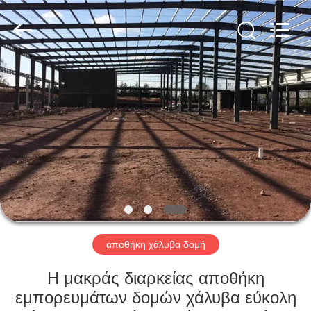
Qingdao
KaFa
Fabrication
Co.,
Ltd..
All
Rights
Reserved.
ΑΡΧΙΚΉ
ΠΡΟΪΌΝΤΑ
ΒΊΝΤΕΟ
ΕΚΠΟΜΠΉ
VR
αποθήκη χάλυβα δομή
ΣΧΕΤΙΚΆ
Η μακράς διαρκείας αποθήκη
ΜΕ
εμπορευμάτων δομών χάλυβα εύκολη