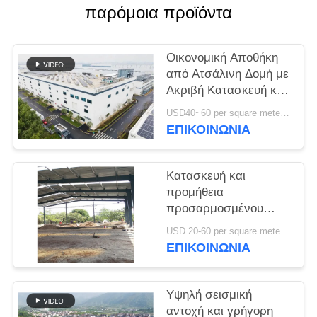
παρόμοια προϊόντα
ΥΠΟΘΈΣΕΙΣ
Οικονομική Αποθήκη
SITEMAP
από Ατσάλινη Δομή με
Ακριβή Κατασκευή και
Ολοκληρωμένη Λύση
ΠΟΛΙΤΙΚΉ
USD40~60 per square meter MOQ:1000 sqm
Παράδοσης
ΕΠΙΚΟΙΝΩΝΙΑ
ΑΠΟΡΡΉΤΟΥ
Κατασκευή και
προμήθεια
προσαρμοσμένου
πλαισίου πύλης
USD 20-60 per square meter MOQ:1000 Τετραγωνικά μέτρα
κατασκευή
ΕΠΙΚΟΙΝΩΝΙΑ
σχεδιασμού χάλυβα
δομή αποθήκη στο
Μπενίν
Υψηλή σεισμική
αντοχή και γρήγορη