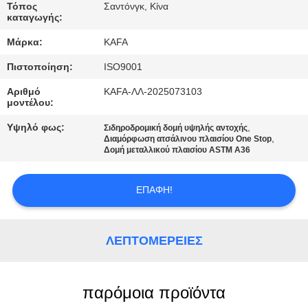
ΕΜΆΣ
Τόπος
Σαντόνγκ, Κίνα
καταγωγής:
Μάρκα:
KAFA
ΞΕΝΆΓΗΣΗ
ΣΤΟ
Πιστοποίηση:
ISO9001
ΕΡΓΟΣΤΆΣΙΟ
Αριθμό
KAFA-ΛΛ-2025073103
μοντέλου:
Υψηλό φως:
,
Σιδηροδρομική δομή υψηλής αντοχής
ΈΛΕΓΧΟΣ
,
Διαμόρφωση ατσάλινου πλαισίου One Stop
Δομή μεταλλικού πλαισίου ASTM A36
ΠΟΙΌΤΗΤΑΣ
ΕΠΑΦΉ!
ΕΠΙΚΟΙΝΩΝΉΣΤΕ
ΜΑΖΊ
ΛΕΠΤΟΜΈΡΕΙΕΣ
ΜΑΣ
ΕΙΔΉΣΕΙΣ
παρόμοια προϊόντα