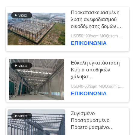
ΥΠΟΘΈΣΕΙΣ
Προκατασκευασμένη
λύση ανεφοδιασμού
οικοδόμησης δομών
SITEMAP
χάλυβα για τη
USD50~90/sqm MOQ:sqm 1000
βιομηχανία
ΕΠΙΚΟΙΝΩΝΙΑ
ΠΟΛΙΤΙΚΉ
ΑΠΟΡΡΉΤΟΥ
Εύκολη εγκατάσταση
Κτίρια αποθηκών
χάλυβα
Περιβαλλοντικά
USD40-60/sqm MOQ:sqm 1000
φιλικές λύσεις
ΕΠΙΚΟΙΝΩΝΙΑ
αποθήκευσης
Ζυγισμένο
Προσαρμοσμένο
Προετοιμασμένο
Χάλυβα Κτίριο Πλαίσιο