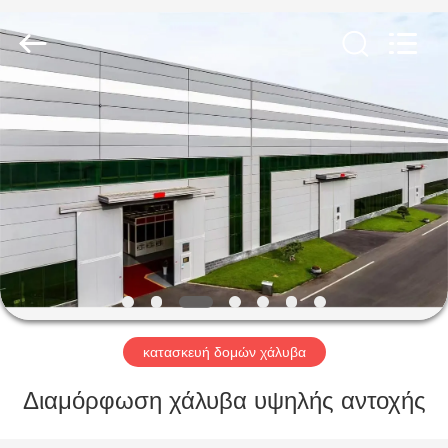
Qingdao
KaFa
Fabrication
Co.,
Ltd..
All
Rights
Reserved.
ΑΡΧΙΚΉ
ΠΡΟΪΌΝΤΑ
ΒΊΝΤΕΟ
ΕΚΠΟΜΠΉ
VR
κατασκευή δομών χάλυβα
ΣΧΕΤΙΚΆ
Διαμόρφωση χάλυβα υψηλής αντοχής
ΜΕ