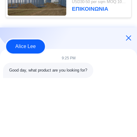
USD30-50 per sqm MOQ:1000 τ.μ.
Κτίριο Προμήθειες
ΕΠΙΚΟΙΝΩΝΙΑ
Παράδοση
Λαϊκή κατηγορία
Όλα
Alice Lee
κατασκευή δομών
Εργαστήριο δομών
9:25 PM
χάλυβα
χάλυβα
Good day, what product are you looking for?
αποθήκη χάλυβα
Αρχιτεκτονικός
δομή
δομικός χάλυβας
υπηρεσίες
ακτίνες δομικού
κατασκευής σιδήρου
χάλυβα
και χάλυβα