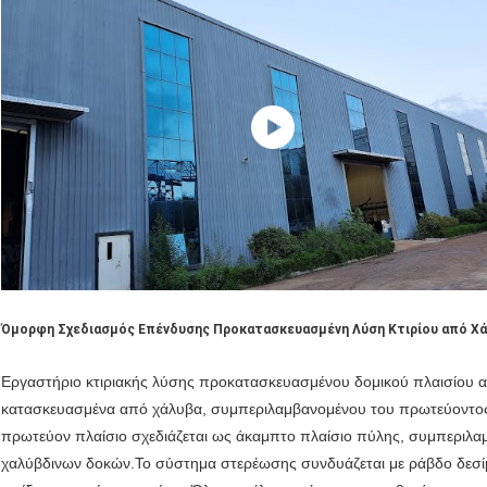
Όμορφη Σχεδιασμός Επένδυσης Προκατασκευασμένη Λύση Κτιρίου από Χ
Εργαστήριο κτιριακής λύσης προκατασκευασμένου δομικού πλαισίου
κατασκευασμένα από χάλυβα, συμπεριλαμβανομένου του πρωτεύοντος 
πρωτεύον πλαίσιο σχεδιάζεται ως άκαμπτο πλαίσιο πύλης, συμπερι
χαλύβδινων δοκών.Το σύστημα στερέωσης συνδυάζεται με ράβδο δεσίμα