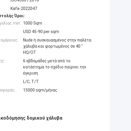
ISO45001:2018
:
Kafa-2022047
τολής Όροι:
ελίας min:
1000 Sqm
USD 45-90 per sqm
ομέρειες:
Nude ή συσκευασμένος στην παλέτα
χάλυβα και φορτωμένος σε 40 "
HQ/OT
ης:
6 εβδομάδες μετά από το
κατάστημα το σχέδιο παίρνει την
έγκριση
L/C, T/T
σφοράς:
15000 sqm/μήνας
ικοδόμησης δομικού χάλυβα