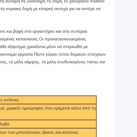
ι τη δύναμη σε ολόκληρη τη δομή.Το χαλύβδινο πλαίσιο
τή κτιριακή δομή με επαρκή αντοχή για να αντέχει σε
ση και βαφή στο εργαστήριο και στη συνέχεια
υασμένες κατασκευές.Οι προκατασκευασμένες
άθε εξάρτημα χρειάζεται μόνο να στερεωθεί με
οικονομεί εργασία.Πέντε κύριοι τύποι δομικών στοιχείων
σης, τα μέλη κάμψης, τα μέλη συνδυασμένης τάσης και
ές κολόνες
γμα, μερικός ημιώροφος που κρέμεται κάτω από τη
άλυβα
ων των μπουλονιών, Δοκός και κολώνες