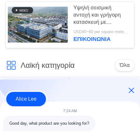
Μπενίν
Υψηλή σεισμική
αντοχή και γρήγορη
κατασκευή με
ανθεκτική ατσάλινη
USD40~60 per square meter MOQ:1000 τετραγωνικά μέτρα
δομή αποθήκη για τις
ΕΠΙΚΟΙΝΩΝΙΑ
ανάγκες αποθήκευσης
σας
Λαϊκή κατηγορία
Όλα
κατασκευή δομών
Εργαστήριο δομών
χάλυβα
χάλυβα
Alice Lee
7:24 AM
αποθήκη χάλυβα
Αρχιτεκτονικός
δομή
δομικός χάλυβας
Good day, what product are you looking for?
υπηρεσίες