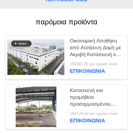
ΥΠΟΘΈΣΕΙΣ
παρόμοια προϊόντα
SITEMAP
Οικονομική Αποθήκη
ΠΟΛΙΤΙΚΉ
από Ατσάλινη Δομή με
Ακριβή Κατασκευή και
ΑΠΟΡΡΉΤΟΥ
Ολοκληρωμένη Λύση
USD40~60 per square meter MOQ:1000 sqm
Παράδοσης
ΕΠΙΚΟΙΝΩΝΙΑ
Κατασκευή και
προμήθεια
προσαρμοσμένου
πλαισίου πύλης
USD 20-60 per square meter MOQ:1000 Τετραγωνικά μέτρα
κατασκευή
ΕΠΙΚΟΙΝΩΝΙΑ
σχεδιασμού χάλυβα
δομή αποθήκη στο