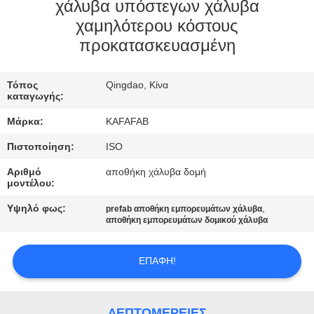
ΕΜΆΣ
χάλυβα υπόστεγων χάλυβα
χαμηλότερου κόστους
προκατασκευασμένη
ΞΕΝΆΓΗΣΗ
ΣΤΟ
Τόπος
Qingdao, Κίνα
ΕΡΓΟΣΤΆΣΙΟ
καταγωγής:
Μάρκα:
KAFAFAB
ΈΛΕΓΧΟΣ
Πιστοποίηση:
ISO
ΠΟΙΌΤΗΤΑΣ
Αριθμό
αποθήκη χάλυβα δομή
μοντέλου:
ΕΠΙΚΟΙΝΩΝΉΣΤΕ
Υψηλό φως:
,
prefab αποθήκη εμπορευμάτων χάλυβα
αποθήκη εμπορευμάτων δομικού χάλυβα
ΜΑΖΊ
ΜΑΣ
ΕΠΑΦΉ!
ΕΙΔΉΣΕΙΣ
ΛΕΠΤΟΜΈΡΕΙΕΣ