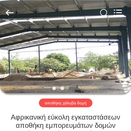
Qingdao
KaFa
Fabrication
Co.,
Ltd..
All
Rights
Reserved.
ΑΡΧΙΚΉ
ΠΡΟΪΌΝΤΑ
ΒΊΝΤΕΟ
ΕΚΠΟΜΠΉ
VR
αποθήκη χάλυβα δομή
ΣΧΕΤΙΚΆ
Αφρικανική εύκολη εγκαταστάσεων
ΜΕ
αποθήκη εμπορευμάτων δομών