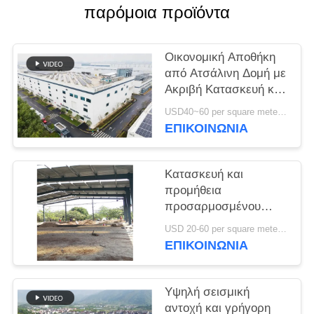
παρόμοια προϊόντα
ΥΠΟΘΈΣΕΙΣ
Οικονομική Αποθήκη
SITEMAP
από Ατσάλινη Δομή με
Ακριβή Κατασκευή και
Ολοκληρωμένη Λύση
ΠΟΛΙΤΙΚΉ
USD40~60 per square meter MOQ:1000 sqm
Παράδοσης
ΕΠΙΚΟΙΝΩΝΙΑ
ΑΠΟΡΡΉΤΟΥ
Κατασκευή και
προμήθεια
προσαρμοσμένου
πλαισίου πύλης
USD 20-60 per square meter MOQ:1000 Τετραγωνικά μέτρα
κατασκευή
ΕΠΙΚΟΙΝΩΝΙΑ
σχεδιασμού χάλυβα
δομή αποθήκη στο
Μπενίν
Υψηλή σεισμική
αντοχή και γρήγορη