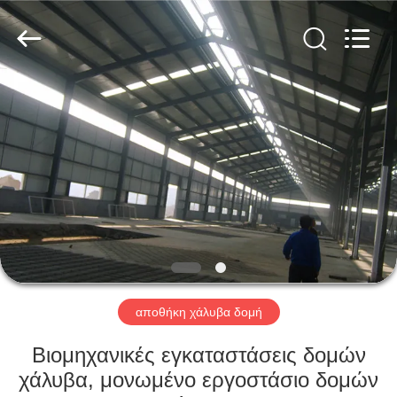
Qingdao
KaFa
Fabrication
Co.,
Ltd..
All
Rights
Reserved.
ΑΡΧΙΚΉ
ΠΡΟΪΌΝΤΑ
ΒΊΝΤΕΟ
ΕΚΠΟΜΠΉ
VR
αποθήκη χάλυβα δομή
ΣΧΕΤΙΚΆ
Βιομηχανικές εγκαταστάσεις δομών
ΜΕ
χάλυβα, μονωμένο εργοστάσιο δομών