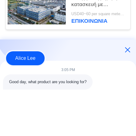
κατασκευή με
ανθεκτική ατσάλινη
USD40~60 per square meter MOQ:1000 τετραγωνικά μέτρα
δομή αποθήκη για τις
ΕΠΙΚΟΙΝΩΝΙΑ
ανάγκες αποθήκευσης
σας
Λαϊκή κατηγορία
Όλα
Alice Lee
κατασκευή δομών
Εργαστήριο δομών
3:05 PM
χάλυβα
χάλυβα
Good day, what product are you looking for?
αποθήκη χάλυβα
Αρχιτεκτονικός
δομή
δομικός χάλυβας
υπηρεσίες
ακτίνες δομικού
κατασκευής σιδήρου
χάλυβα
και χάλυβα