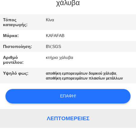
ΕΜΆΣ
χάλυβα
ΞΕΝΆΓΗΣΗ
Τόπος
Κίνα
καταγωγής:
ΣΤΟ
Μάρκα:
KAFAFAB
ΕΡΓΟΣΤΆΣΙΟ
Πιστοποίηση:
BV,SGS
Αριθμό
κτήριο χάλυβα
ΈΛΕΓΧΟΣ
μοντέλου:
ΠΟΙΌΤΗΤΑΣ
Υψηλό φως:
,
αποθήκη εμπορευμάτων δομικού χάλυβα
αποθήκη εμπορευμάτων πλαισίων μετάλλων
ΕΠΙΚΟΙΝΩΝΉΣΤΕ
ΕΠΑΦΉ!
ΜΑΖΊ
ΜΑΣ
ΛΕΠΤΟΜΈΡΕΙΕΣ
ΕΙΔΉΣΕΙΣ