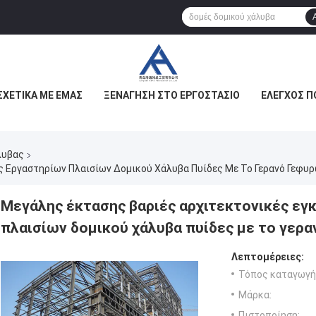
ΣΧΕΤΙΚΆ ΜΕ ΕΜΆΣ
ΞΕΝΆΓΗΣΗ ΣΤΟ ΕΡΓΟΣΤΆΣΙΟ
ΈΛΕΓΧΟΣ Π
λυβας
 Εργαστηρίων Πλαισίων Δομικού Χάλυβα Πυίδες Με Το Γερανό Γεφυ
Μεγάλης έκτασης βαριές αρχιτεκτονικές εγ
πλαισίων δομικού χάλυβα πυίδες με το γερ
Λεπτομέρειες:
Τόπος καταγωγή
Μάρκα:
Πιστοποίηση: