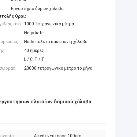
:
Εργαστήριο δομών χάλυβα
τολής Όροι:
ελίας min:
1000 Τετραγωνικά μέτρα
Negotiate
ομέρειες:
Nude παλέτα πακέτων ή χάλυβα
ης:
40 ημέρες
L / C, T / T
σφοράς:
20000 τετραγωνικό μέτρο το μήνα
εργαστηρίων πλαισίων δομικού χάλυβα
εργασία
Alkyd εγχυτήρας 100um