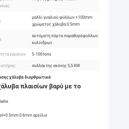
νειας:
μαλλί γυαλιού φύλλων +100mm
:
χρώματος χάλυβα 0.5mm
αυτόματη πόρτα παραθυρόφυλλων
:
κυλίνδρων
τητα γερανών:
5-100tons
ιστήρας:
συλλέκτης σκόνης 5,5 KW
ίασης χάλυβα διαρθρωτικά
άλυβα πλαισίων βαρύ με το
Haihe
ool+0.5mm 0.6mm αργίλιο