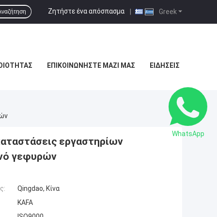
Ζητήστε ένα απόσπασμα
|
Greek
Αναζήτηση
ΟΙΌΤΗΤΑΣ
ΕΠΙΚΟΙΝΩΝΉΣΤΕ ΜΑΖΊ ΜΑΣ
ΕΙΔΉΣΕΙΣ
ρών
WhatsApp
καταστάσεις εργαστηρίων
ανό γεφυρών
ς:
Qingdao, Κίνα
KAFA
ISO9000