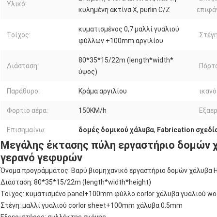
Υλικό:
κυλημένη ακτίνα Χ, purlin C/Z
επιφά
κυματισμένος 0,7 μαλλί γυαλιού
Τοίχος:
Στέγη
φύλλων +100mm αργιλίου
80*35*15/22m (length*width*
Διάσταση:
Πόρτα
ύψος)
Παράθυρο:
Κράμα αργιλίου
ικανό
Φορτίο αέρα:
150KM/h
Εξαερ
Επισημαίνω:
δομές δομικού χάλυβα
,
Fabrication σχεδ
Μεγάλης έκτασης πύλη εργαστήριο δομών χ
γερανό γεφυρών
Όνομα προγράμματος: Βαρύ βιομηχανικό εργαστήριο δομών χάλυβα 
Διάσταση: 80*35*15/22m (length*width*height)
Τοίχος: κυματισμένο panel+100mm φύλλο corlor χάλυβα γυαλιού w
Στέγη: μαλλί γυαλιού corlor sheet+100mm χάλυβα 0.5mm
Εξαεριστήρας: συλλέκτης σκόνης