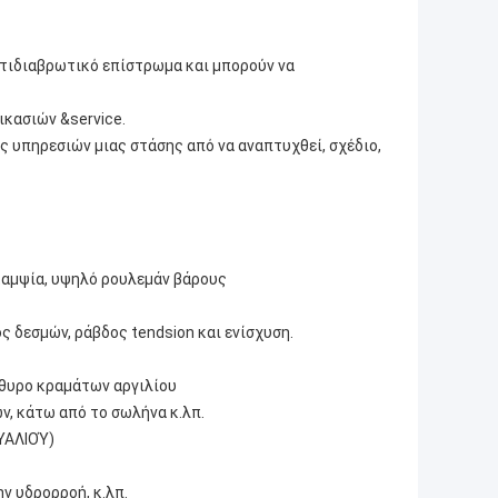
ντιδιαβρωτικό επίστρωμα και μπορούν να
ικασιών &service.
ς υπηρεσιών μιας στάσης από να αναπτυχθεί, σχέδιο,
καμψία, υψηλό ρουλεμάν βάρους
ς δεσμών, ράβδος tendsion και ενίσχυση.
άθυρο κραμάτων αργιλίου
ν, κάτω από το σωλήνα κ.λπ.
ΥΑΛΙΟΎ)
ν υδρορροή, κ.λπ.