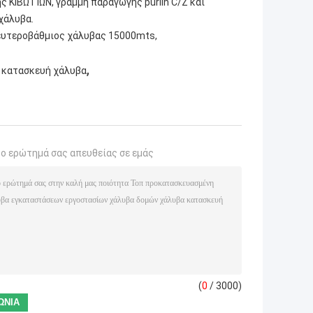
 ΚΙΒΩΤΊΩΝ, γραμμή παραγωγής purlin C/Z και
χάλυβα.
δευτεροβάθμιος χάλυβας 15000mts,
,
 κατασκευή χάλυβα
το ερώτημά σας απευθείας σε εμάς
(
0
/ 3000)