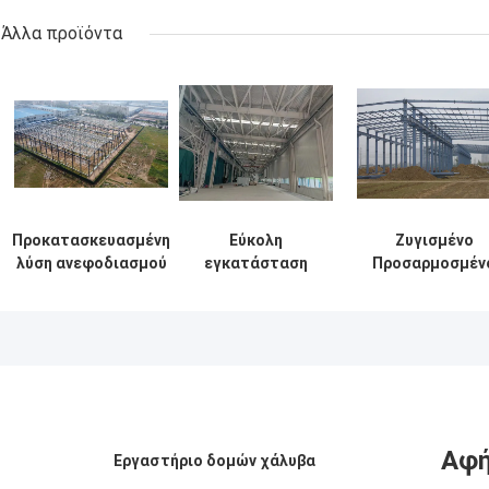
Άλλα προϊόντα
Προκατασκευασμένη
Εύκολη
Ζυγισμένο
λύση ανεφοδιασμού
εγκατάσταση
Προσαρμοσμέν
οικοδόμησης δομών
Κτίρια αποθηκών
Προετοιμασμέ
χάλυβα για τη
χάλυβα
Χάλυβα Κτίριο
βιομηχανία
Περιβαλλοντικά
Πλαίσιο Κτίρι
φιλικές λύσεις
Προμήθειες
αποθήκευσης
Παράδοση
Αφή
Εργαστήριο δομών χάλυβα