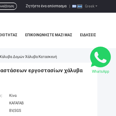
Ζητήστε ένα απόσπασμα
|
Greek
Αναζήτηση
ΟΙΌΤΗΤΑΣ
ΕΠΙΚΟΙΝΩΝΉΣΤΕ ΜΑΖΊ ΜΑΣ
ΕΙΔΉΣΕΙΣ
 Χάλυβα Δομών Χάλυβα Κατασκευή
ταστάσεων εργοστασίων χάλυβα
WhatsApp
ς:
Κίνα
KAFAFAB
BV,SGS