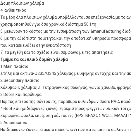
Δομή πλαισίων χάλυβα
4, ανθεκτικός
Τα μέρη όλα πλαισίων χάλυβα υποβάλλονται σε επεξεργασία με το α
χρησιμοποιηθούν για όσο χρονικό διάστημα 50 έτη
5, μειώνουν το κόστος με την ενσωμάτωση των &manufacturing διαδ
6, με την αξιόπιστη ποιότητα και την αποδοτική υπηρεσία προσφορά
που κατασκευάζει στην εγκατάσταση
7, τα μεγέθη και το σχέδιο είναι σύμφωνα με τις απαιτήσεις
Τμήματα και υλικό δομών χάλυβα
1.Main πλαίσιο
Στήλη και ακτίνα-Q235/Q345 χάλυβας με υψηλής αντοχής και την α
2.Secondary πλαίσιο
Χάλυβας Γ, χάλυβας Ζ, τετραγωνικός σωλήνας, γωνία χάλυβα, φραγμό
3.Doors και παράθυρα
Πόρτες επιτροπής σάντουιτς, παράθυρο κυλίνδρων doors.PVC, παρ
4.Roof και ημιδιάφανες ζώνες, εξαεριστήρες φεγγιτών υλικών τοίχω
Ζαρωμένα φύλλα, επιτροπή σάντουιτς (EPS, ΒΡΆΧΟΣ WOLL, ΜΑΛΛΊ Γ
5.Accessories
Ημιδιάφανες ζώνες, εξαεριστήρες φεγγιτών, κάτω από το σωλήνα, τη