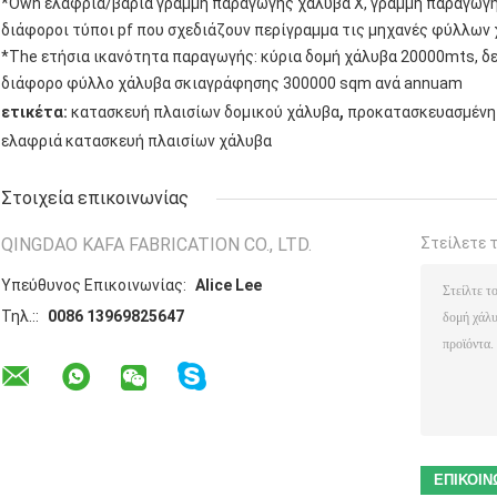
*Own ελαφριά/βαριά γραμμή παραγωγής χάλυβα Χ, γραμμή παραγωγής
διάφοροι τύποι pf που σχεδιάζουν περίγραμμα τις μηχανές φύλλων 
*The ετήσια ικανότητα παραγωγής: κύρια δομή χάλυβα 20000mts, 
διάφορο φύλλο χάλυβα σκιαγράφησης 300000 sqm ανά annuam
,
ετικέτα:
κατασκευή πλαισίων δομικού χάλυβα
προκατασκευασμένη
ελαφριά κατασκευή πλαισίων χάλυβα
Στοιχεία επικοινωνίας
QINGDAO KAFA FABRICATION CO., LTD.
Στείλετε 
Υπεύθυνος Επικοινωνίας:
Alice Lee
Τηλ.::
0086 13969825647