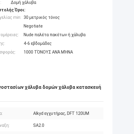
:
Δομή χάλυβα
τολής Όροι:
ελίας min:
30 μετρικός τόνος
Negotiate
ομέρειες:
Nude παλέτα πακέτων ή χάλυβα
ης:
4-6 εβδομάδες
σφοράς:
1000 ΤΌΝΟΥΣ ΑΝΆ ΜΉΝΑ
γοστασίων χάλυβα δομών χάλυβα κατασκευή
α:
Alkyd εγχυτήρας, DFT 120UM
ναξη:
SA2.0