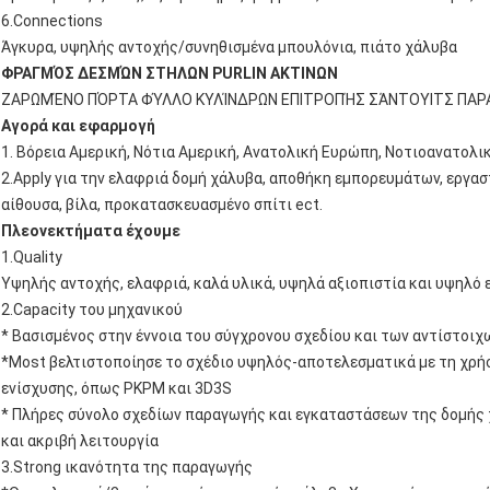
6.Connections
Άγκυρα, υψηλής αντοχής/συνηθισμένα μπουλόνια, πιάτο χάλυβα
ΦΡΑΓΜΌΣ ΔΕΣΜΏΝ ΣΤΗΛΩΝ PURLIN ΑΚΤΙΝΩΝ
ΖΑΡΩΜΈΝΟ ΠΌΡΤΑ ΦΎΛΛΟ ΚΥΛΊΝΔΡΩΝ ΕΠΙΤΡΟΠΉΣ ΣΆΝΤΟΥΙΤΣ ΠΑΡ
Αγορά και εφαρμογή
1. Βόρεια Αμερική, Νότια Αμερική, Ανατολική Ευρώπη, Νοτιοανατολι
2.Apply για την ελαφριά δομή χάλυβα, αποθήκη εμπορευμάτων, εργασ
αίθουσα, βίλα, προκατασκευασμένο σπίτι ect.
Πλεονεκτήματα έχουμε
1.Quality
Υψηλής αντοχής, ελαφριά, καλά υλικά, υψηλά αξιοπιστία και υψηλό 
2.Capacity του μηχανικού
* Βασισμένος στην έννοια του σύγχρονου σχεδίου και των αντίστοι
*Most βελτιστοποίησε το σχέδιο υψηλός-αποτελεσματικά με τη χρή
ενίσχυσης, όπως PKPM και 3D3S
* Πλήρες σύνολο σχεδίων παραγωγής και εγκαταστάσεων της δομής 
και ακριβή λειτουργία
3.Strong ικανότητα της παραγωγής