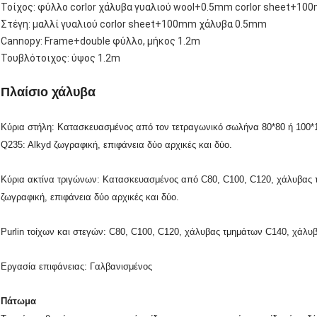
Τοίχος: φύλλο corlor χάλυβα γυαλιού wool+0.5mm corlor sheet+1
Στέγη: μαλλί γυαλιού corlor sheet+100mm χάλυβα 0.5mm
Cannopy: Frame+double φύλλο, μήκος 1.2m
Τουβλότοιχος: ύψος 1.2m
Πλαίσιο χάλυβα
Κύρια στήλη: Κατασκευασμένος από τον τετραγωνικό σωλήνα 80*80 ή 100*1
Q235: Alkyd ζωγραφική, επιφάνεια δύο αρχικές και δύο.
Κύρια ακτίνα τριγώνων: Κατασκευασμένος από C80, C100, C120, χάλυβας 
ζωγραφική, επιφάνεια δύο αρχικές και δύο.
Purlin τοίχων και στεγών: C80, C100, C120, χάλυβας τμημάτων C140, χάλυ
Εργασία επιφάνειας: Γαλβανισμένος
Πάτωμα