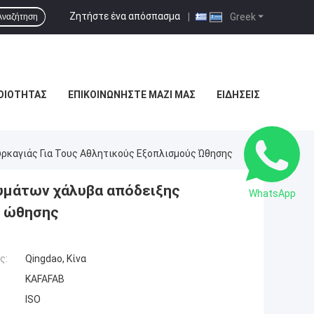
Ζητήστε ένα απόσπασμα
|
Greek
Αναζήτηση
ΟΙΌΤΗΤΑΣ
ΕΠΙΚΟΙΝΩΝΉΣΤΕ ΜΑΖΊ ΜΑΣ
ΕΙΔΉΣΕΙΣ
ρκαγιάς Για Τους Αθλητικούς Εξοπλισμούς Ώθησης
υμάτων χάλυβα απόδειξης
WhatsApp
ς ώθησης
ς:
Qingdao, Κίνα
KAFAFAB
ISO