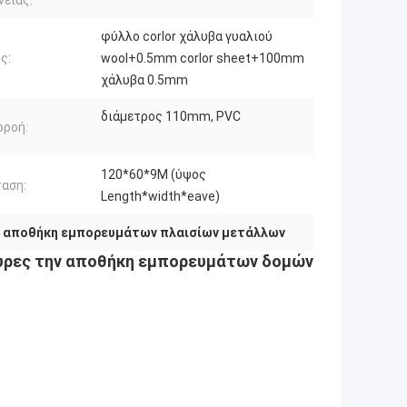
νειας:
φύλλο corlor χάλυβα γυαλιού
ς:
wool+0.5mm corlor sheet+100mm
χάλυβα 0.5mm
διάμετρος 110mm, PVC
ρροή:
120*60*9M (ύψος
αση:
Length*width*eave)
,
αποθήκη εμπορευμάτων πλαισίων μετάλλων
πυρες την αποθήκη εμπορευμάτων δομών