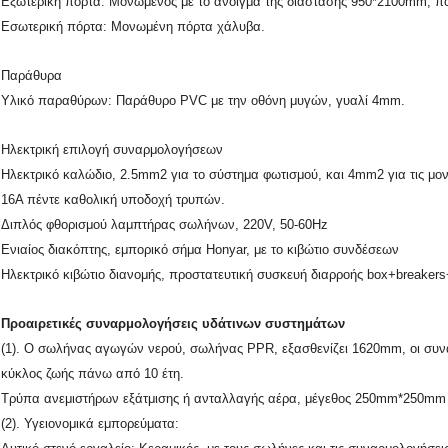
Εξωτερική πόρτα: Μονωμένος με το άνοιγμα της διάστασης 950*2100mm, που 
Εσωτερική πόρτα: Μονωμένη πόρτα χάλυβα.
Παράθυρα
Υλικό παραθύρων: Παράθυρο PVC με την οθόνη μυγών, γυαλί 4mm.
Ηλεκτρική επιλογή συναρμολογήσεων
Ηλεκτρικό καλώδιο, 2.5mm2 για το σύστημα φωτισμού, και 4mm2 για τις μ
16A πέντε καθολική υποδοχή τρυπών.
Διπλός φθορισμού λαμπτήρας σωλήνων, 220V, 50-60Hz
Ενιαίος διακόπτης, εμπορικό σήμα Honyar, με το κιβώτιο συνδέσεων
Ηλεκτρικό κιβώτιο διανομής, προστατευτική συσκευή διαρροής box+breakers
Προαιρετικές συναρμολογήσεις υδάτινων συστημάτων
(1). Ο σωλήνας αγωγών νερού, σωλήνας PPR, εξασθενίζει 1620mm, οι συν
κύκλος ζωής πάνω από 10 έτη.
Τρύπα ανεμιστήρων εξάτμισης ή ανταλλαγής αέρα, μέγεθος 250mm*250mm
(2). Υγειονομικά εμπορεύματα: