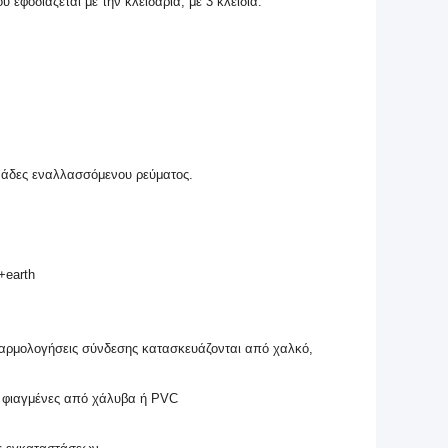
εφοδιάζεται με την κλειδαριά, με 3 κλειδιά.
ονάδες εναλλασσόμενου ρεύματος.
+earth
αρμολογήσεις σύνδεσης κατασκευάζονται από χαλκό,
 φιαγμένες από χάλυβα ή PVC