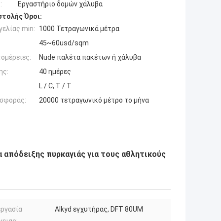
:
Εργαστήριο δομών χάλυβα
τολής Όροι:
ελίας min:
1000 Τετραγωνικά μέτρα
45~60usd/sqm
ομέρειες:
Nude παλέτα πακέτων ή χάλυβα
ης:
40 ημέρες
L / C, T / T
σφοράς:
20000 τετραγωνικό μέτρο το μήνα
 απόδειξης πυρκαγιάς για τους αθλητικούς
εργασία
Alkyd εγχυτήρας, DFT 80UM