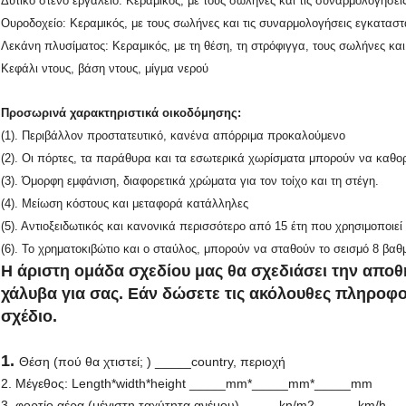
Δυτικό στενό εργαλείο: Κεραμικός, με τους σωλήνες και τις συναρμολογήσε
Ουροδοχείο: Κεραμικός, με τους σωλήνες και τις συναρμολογήσεις εγκατασ
Λεκάνη πλυσίματος: Κεραμικός, με τη θέση, τη στρόφιγγα, τους σωλήνες κα
Κεφάλι ντους, βάση ντους, μίγμα νερού
Προσωρινά χαρακτηριστικά οικοδόμησης:
(1). Περιβάλλον προστατευτικό, κανένα απόρριμα προκαλούμενο
(2). Οι πόρτες, τα παράθυρα και τα εσωτερικά χωρίσματα μπορούν να καθο
(3). Όμορφη εμφάνιση, διαφορετικά χρώματα για τον τοίχο και τη στέγη.
(4). Μείωση κόστους και μεταφορά κατάλληλες
(5). Αντιοξειδωτικός και κανονικά περισσότερο από 15 έτη που χρησιμοποιεί
(6). Το χρηματοκιβώτιο και ο σταύλος, μπορούν να σταθούν το σεισμό 8 βαθ
Η άριστη ομάδα σχεδίου μας θα σχεδιάσει την απ
χάλυβα για σας. Εάν δώσετε τις ακόλουθες πληροφο
σχέδιο.
1.
Θέση (πού θα χτιστεί; ) _____country, περιοχή
2. Μέγεθος: Length*width*height _____mm*_____mm*_____mm
3. φορτίο αέρα (μέγιστη ταχύτητα ανέμου) _____kn/m2, _____km/h, 