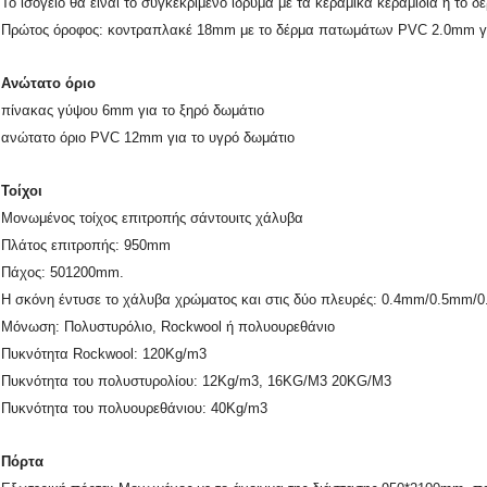
Το ισόγειο θα είναι το συγκεκριμένο ίδρυμα με τα κεραμικά κεραμίδια ή το
Πρώτος όροφος: κοντραπλακέ 18mm με το δέρμα πατωμάτων PVC 2.0mm γι
Ανώτατο όριο
πίνακας γύψου 6mm για το ξηρό δωμάτιο
ανώτατο όριο PVC 12mm για το υγρό δωμάτιο
Τοίχοι
Μονωμένος τοίχος επιτροπής σάντουιτς χάλυβα
Πλάτος επιτροπής: 950mm
Πάχος: 501200mm.
Η σκόνη έντυσε το χάλυβα χρώματος και στις δύο πλευρές: 0.4mm/0.5mm/
Μόνωση: Πολυστυρόλιο, Rockwool ή πολυουρεθάνιο
Πυκνότητα Rockwool: 120Kg/m3
Πυκνότητα του πολυστυρολίου: 12Kg/m3, 16KG/M3 20KG/M3
Πυκνότητα του πολυουρεθάνιου: 40Kg/m3
Πόρτα