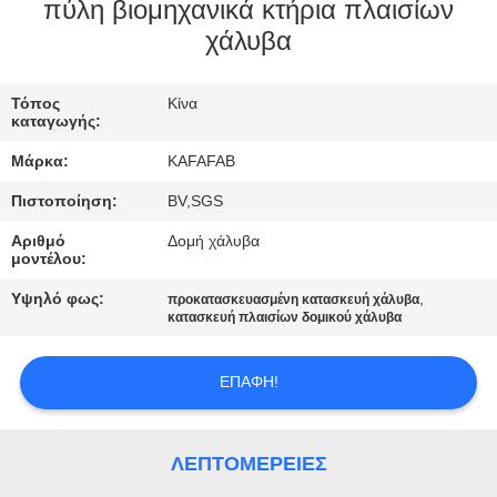
ΕΜΆΣ
πύλη βιομηχανικά κτήρια πλαισίων
χάλυβα
ΞΕΝΆΓΗΣΗ
Τόπος
Κίνα
ΣΤΟ
καταγωγής:
ΕΡΓΟΣΤΆΣΙΟ
Μάρκα:
KAFAFAB
Πιστοποίηση:
BV,SGS
ΈΛΕΓΧΟΣ
Αριθμό
Δομή χάλυβα
ΠΟΙΌΤΗΤΑΣ
μοντέλου:
Υψηλό φως:
,
προκατασκευασμένη κατασκευή χάλυβα
κατασκευή πλαισίων δομικού χάλυβα
ΕΠΙΚΟΙΝΩΝΉΣΤΕ
ΜΑΖΊ
ΕΠΑΦΉ!
ΜΑΣ
ΛΕΠΤΟΜΈΡΕΙΕΣ
ΕΙΔΉΣΕΙΣ