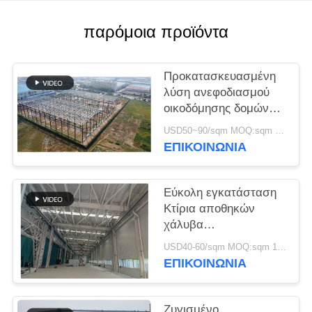
ΥΠΟΘΈΣΕΙΣ
παρόμοια προϊόντα
SITEMAP
Προκατασκευασμένη
λύση ανεφοδιασμού
οικοδόμησης δομών
ΠΟΛΙΤΙΚΉ
χάλυβα για τη
USD50~90/sqm MOQ:sqm 1000
ΑΠΟΡΡΉΤΟΥ
βιομηχανία
ΕΠΙΚΟΙΝΩΝΙΑ
Εύκολη εγκατάσταση
Κτίρια αποθηκών
χάλυβα
Περιβαλλοντικά
USD40-60/sqm MOQ:sqm 1000
φιλικές λύσεις
ΕΠΙΚΟΙΝΩΝΙΑ
αποθήκευσης
Ζυγισμένο