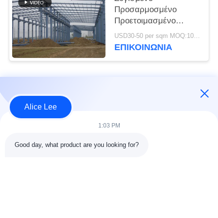
Προσαρμοσμένο
Προετοιμασμένο
Χάλυβα Κτίριο Πλαίσιο
USD30-50 per sqm MOQ:1000 τ.μ.
Κτίριο Προμήθειες
ΕΠΙΚΟΙΝΩΝΙΑ
Παράδοση
Λαϊκή κατηγορία
Όλα
Alice Lee
κατασκευή δομών
Εργαστήριο δομών
1:03 PM
χάλυβα
χάλυβα
Good day, what product are you looking for?
αποθήκη χάλυβα
Αρχιτεκτονικός
δομή
δομικός χάλυβας
υπηρεσίες
ακτίνες δομικού
κατασκευής σιδήρου