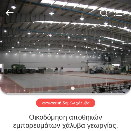
Qingdao
KaFa
Fabrication
Co.,
Ltd..
All
Rights
Reserved.
ΑΡΧΙΚΉ
ΠΡΟΪΌΝΤΑ
ΒΊΝΤΕΟ
ΕΚΠΟΜΠΉ
VR
κατασκευή δομών χάλυβα
ΣΧΕΤΙΚΆ
Οικοδόμηση αποθηκών
ΜΕ
εμπορευμάτων χάλυβα γεωργίας,