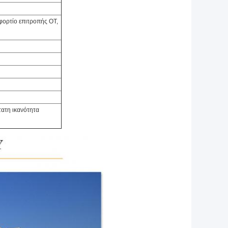
φορτίο επιτροπής OT,
τατη ικανότητα