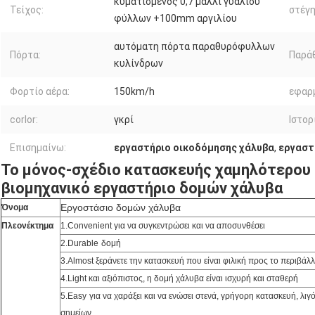
κυματισμένος 0,7 μαλλί γυαλιού
Τείχος:
στέγη
φύλλων +100mm αργιλίου
αυτόματη πόρτα παραθυρόφυλλων
Πόρτα:
Παρά
κυλίνδρων
Φορτίο αέρα:
150km/h
εφαρ
corlor:
γκρί
Ιστορ
Επισημαίνω:
εργαστήριο οικοδόμησης χάλυβα
,
εργαστ
Το μόνος-σχέδιο κατασκευής χαμηλότερου
βιομηχανικό εργαστήριο δομών χάλυβα
Εργοστάσιο δομών χάλυβα
Όνομα
Πλεονέκτημα
1.Convenient για να συγκεντρώσει και να αποσυνθέσει
2.Durable
δομή
3.Almost ξεράνετε την κατασκευή που είναι φιλική προς το περιβάλ
4.Light και αξιόπιστος, η δομή χάλυβα είναι ισχυρή και σταθερή
5.Easy
για να χαράξει και να ενώσει στενά, γρήγορη κατασκευή, λι
σημείων.