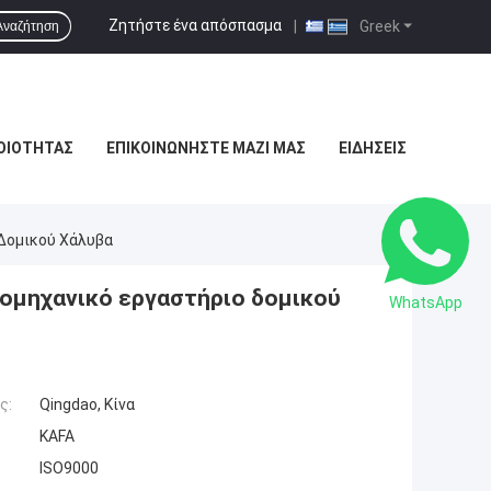
Ζητήστε ένα απόσπασμα
|
Greek
Αναζήτηση
ΟΙΌΤΗΤΑΣ
ΕΠΙΚΟΙΝΩΝΉΣΤΕ ΜΑΖΊ ΜΑΣ
ΕΙΔΉΣΕΙΣ
 Δομικού Χάλυβα
ιομηχανικό εργαστήριο δομικού
WhatsApp
ς:
Qingdao, Κίνα
KAFA
ISO9000