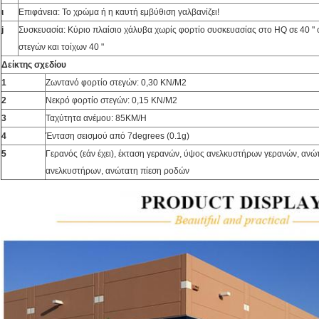
ι
Επιφάνεια: Το χρώμα ή η καυτή εμβύθιση γαλβανίζει!
j
Συσκευασία: Κύριο πλαίσιο χάλυβα χωρίς φορτίο συσκευασίας στο HQ σε 40 " 
στεγών και τοίχων 40 "
Δείκτης σχεδίου
1
Ζωντανό φορτίο στεγών: 0,30 KN/M2
2
Νεκρό φορτίο στεγών: 0,15 KN/M2
3
Ταχύτητα ανέμου: 85KM/H
4
Ένταση σεισμού από 7degrees (0.1g)
5
Γερανός (εάν έχει), έκταση γερανών, ύψος ανελκυστήρων γερανών, ανώ
ανελκυστήρων, ανώτατη πίεση ροδών