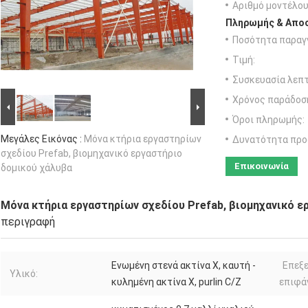
Αριθμό μοντέλου
Πληρωμής & Αποσ
Ποσότητα παραγγ
Τιμή:
Συσκευασία λεπτ
Χρόνος παράδοσ
Όροι πληρωμής:
Μεγάλες Εικόνας :
Μόνα κτήρια εργαστηρίων
Δυνατότητα προ
σχεδίου Prefab, βιομηχανικό εργαστήριο
Επικοινωνία
δομικού χάλυβα
Μόνα κτήρια εργαστηρίων σχεδίου Prefab, βιομηχανικό ε
περιγραφή
Ενωμένη στενά ακτίνα Χ, καυτή -
Επεξ
Υλικό:
κυλημένη ακτίνα Χ, purlin C/Z
επιφά