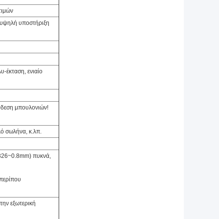
τιμών
, υψηλή υποστήριξη
λυ-έκταση, ενιαίο
νδεση μπουλονιών!
λό σωλήνα, κ.λπ.
.326~0.8mm) πυκνά,
 περίπου
την εξωτερική