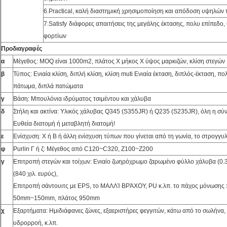
6.Practical, καλή διαστημική χρησιμοποίηση και απόδοση υψηλών 
7.Satisfy
διάφορες απαιτήσεις της μεγάλης έκτασης, πολυ επίπεδο
φορτίων
Προδιαγραφές
α
Μέγεθος: MOQ είναι 1000m2, πλάτος Χ μήκος Χ ύψος μαρκιζών, κλίση στεγών
β
Τύπος: Ενιαία κλίση, διπλή κλίση, κλίση muti Ενιαία έκταση, διπλός-έκταση, πο
πάτωμα, διπλά πατώματα
γ
Βάση: Μπουλόνια ιδρύματος τσιμέντου και χάλυβα
δ
Στήλη και ακτίνα: Υλικός χάλυβας Q345 (S355JR) ή Q235 (S235JR), όλη η σύ
Ευθεία διατομή ή μεταβλητή διατομή!
ε
Ενίσχυση: Χ ή Β ή άλλη ενίσχυση τύπων που γίνεται από τη γωνία, το στρογγυ
φ
Purlin Γ ή ζ: Μέγεθος από C120~C320, Z100~Z200
γ
Επιτροπή στεγών και τοίχων: Ενιαίο ζωηρόχρωμο ζαρωμένο φύλλο χάλυβα (0
(840 χιλ. ευρύς),
Επιτροπή σάντουιτς με EPS, το ΜΑΛΛΊ ΒΡΆΧΟΥ, PU κ.λπ. το πάχος μόνωσης
50mm~150mm, πλάτος 950mm
χ
Εξαρτήματα: Ημιδιάφανες ζώνες, εξαεριστήρες φεγγιτών, κάτω από το σωλήνα, 
υδρορροή, κ.λπ.