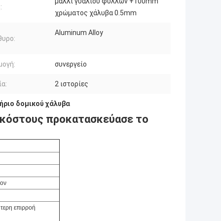
μαλλί γυαλιού φύλλων +100mm
:
χρώματος χάλυβα 0.5mm
Aluminum Alloy
θυρο:
μογή:
συνεργείο
ία:
2 ιστορίες
ήριο δομικού χάλυβα
 κόστους προκατασκεύασε το
λον
γότερη επιρροή