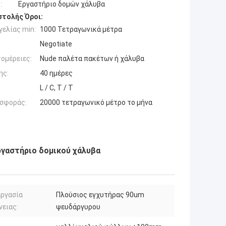
:
Εργαστήριο δομών χάλυβα
τολής Όροι:
ελίας min:
1000 Τετραγωνικά μέτρα
Negotiate
ομέρειες:
Nude παλέτα πακέτων ή χάλυβα
ης:
40 ημέρες
L / C, T / T
σφοράς:
20000 τετραγωνικό μέτρο το μήνα
ργαστήριο δομικού χάλυβα
εργασία
Πλούσιος εγχυτήρας 90um
νειας:
ψευδάργυρου