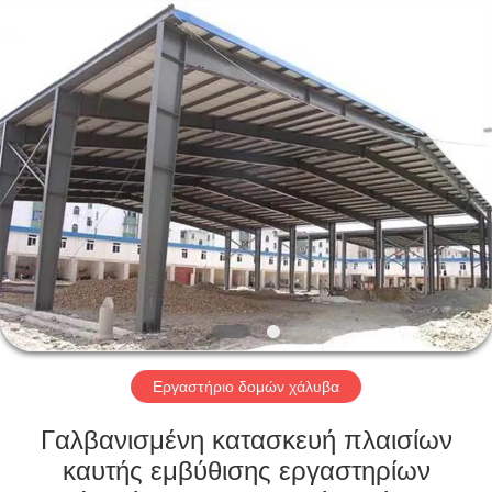
Qingdao
KaFa
Fabrication
Co.,
Ltd..
All
Rights
Reserved.
ΑΡΧΙΚΉ
ΠΡΟΪΌΝΤΑ
ΒΊΝΤΕΟ
ΕΚΠΟΜΠΉ
VR
Εργαστήριο δομών χάλυβα
ΣΧΕΤΙΚΆ
Γαλβανισμένη κατασκευή πλαισίων
ΜΕ
καυτής εμβύθισης εργαστηρίων