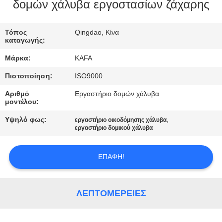
ΕΜΆΣ
δομών χάλυβα εργοστασίων ζάχαρης
ΞΕΝΆΓΗΣΗ
Τόπος
Qingdao, Κίνα
καταγωγής:
ΣΤΟ
Μάρκα:
KAFA
ΕΡΓΟΣΤΆΣΙΟ
Πιστοποίηση:
ISO9000
Αριθμό
Εργαστήριο δομών χάλυβα
ΈΛΕΓΧΟΣ
μοντέλου:
ΠΟΙΌΤΗΤΑΣ
Υψηλό φως:
,
εργαστήριο οικοδόμησης χάλυβα
εργαστήριο δομικού χάλυβα
ΕΠΙΚΟΙΝΩΝΉΣΤΕ
ΕΠΑΦΉ!
ΜΑΖΊ
ΜΑΣ
ΛΕΠΤΟΜΈΡΕΙΕΣ
ΕΙΔΉΣΕΙΣ