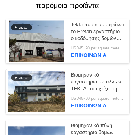
παρόμοια προϊόντα
ΥΠΟΘΈΣΕΙΣ
Tekla που διαμορφώνει
SITEMAP
το Prefab εργαστήριο
οικοδόμησης δομών
μετάλλων υψηλής
ΠΟΛΙΤΙΚΉ
USD45~90 per square meter MOQ:1000 τετραγωνικό μέτρο
αντοχής
ΕΠΙΚΟΙΝΩΝΙΑ
ΑΠΟΡΡΉΤΟΥ
Βιομηχανικό
εργαστήριο μετάλλων
TEKLA που χτίζει τη
ζωηρόχρωμα
USD45~90 per square meter MOQ:1000 τετραγωνικό μέτρο
επένδυση και το υλικό
ΕΠΙΚΟΙΝΩΝΙΑ
κατασκευής σκεπής
Βιομηχανικό πύλη
εργαστήριο δομών