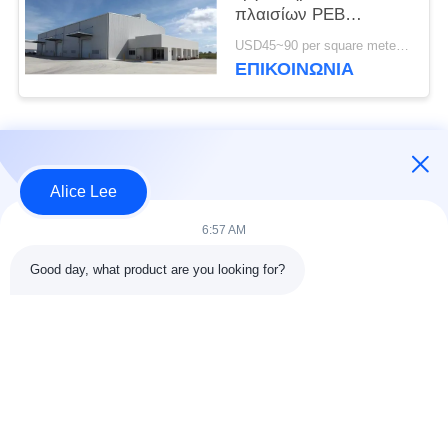
πλαισίων PEB
διαδικασίας που χτίζει
USD45~90 per square meter MOQ:1000 τετραγωνικό μέτρο
τα πρότυπα του ISO
ΕΠΙΚΟΙΝΩΝΙΑ
Λαϊκή κατηγορία
Όλα
Alice Lee
κατασκευή δομών
Εργαστήριο δομών
6:57 AM
χάλυβα
χάλυβα
Good day, what product are you looking for?
αποθήκη χάλυβα
Αρχιτεκτονικός
δομή
δομικός χάλυβας
υπηρεσίες
ακτίνες δομικού
κατασκευής σιδήρου
χάλυβα
και χάλυβα