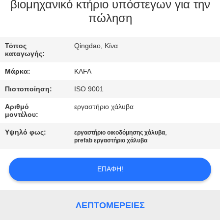
ΕΜΆΣ
βιομηχανικό κτήριο υπόστεγων για την
πώληση
ΞΕΝΆΓΗΣΗ
Τόπος
Qingdao, Κίνα
ΣΤΟ
καταγωγής:
ΕΡΓΟΣΤΆΣΙΟ
Μάρκα:
KAFA
Πιστοποίηση:
ISO 9001
ΈΛΕΓΧΟΣ
Αριθμό
εργαστήριο χάλυβα
ΠΟΙΌΤΗΤΑΣ
μοντέλου:
Υψηλό φως:
,
εργαστήριο οικοδόμησης χάλυβα
prefab εργαστήριο χάλυβα
ΕΠΙΚΟΙΝΩΝΉΣΤΕ
ΜΑΖΊ
ΕΠΑΦΉ!
ΜΑΣ
ΛΕΠΤΟΜΈΡΕΙΕΣ
ΕΙΔΉΣΕΙΣ