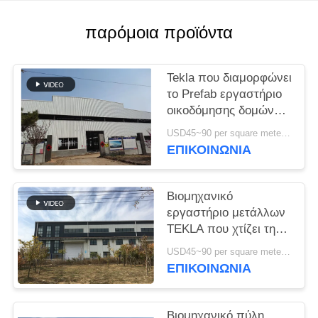
ΥΠΟΘΈΣΕΙΣ
παρόμοια προϊόντα
SITEMAP
Tekla που διαμορφώνει
το Prefab εργαστήριο
οικοδόμησης δομών
ΠΟΛΙΤΙΚΉ
μετάλλων υψηλής
USD45~90 per square meter MOQ:1000 τετραγωνικό μέτρο
ΑΠΟΡΡΉΤΟΥ
αντοχής
ΕΠΙΚΟΙΝΩΝΙΑ
Βιομηχανικό
εργαστήριο μετάλλων
TEKLA που χτίζει τη
ζωηρόχρωμα
USD45~90 per square meter MOQ:1000 τετραγωνικό μέτρο
επένδυση και το υλικό
ΕΠΙΚΟΙΝΩΝΙΑ
κατασκευής σκεπής
Βιομηχανικό πύλη