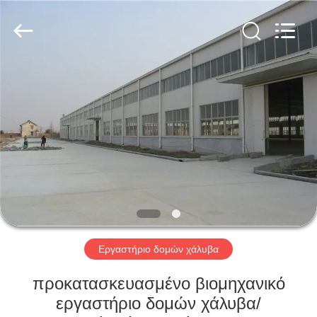
Qingdao
KaFa
Fabrication
Co.,
Ltd..
All
Rights
Reserved.
ΑΡΧΙΚΉ
ΠΡΟΪΌΝΤΑ
ΒΊΝΤΕΟ
ΕΚΠΟΜΠΉ
VR
Εργαστήριο δομών χάλυβα
ΣΧΕΤΙΚΆ
προκατασκευασμένο βιομηχανικό
ΜΕ
εργαστήριο δομών χάλυβα/