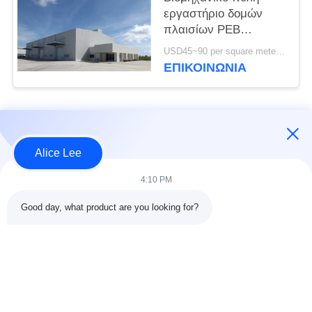
εργαστήριο δομών
πλαισίων PEB
διαδικασίας που χτίζει
USD45~90 per square meter MOQ:1000 τετραγωνικό μέτρο
τα πρότυπα του ISO
ΕΠΙΚΟΙΝΩΝΙΑ
Λαϊκή κατηγορία
Όλα
Alice Lee
κατασκευή δομών
Εργαστήριο δομών
4:10 PM
χάλυβα
χάλυβα
Good day, what product are you looking for?
αποθήκη χάλυβα
Αρχιτεκτονικός
δομή
δομικός χάλυβας
υπηρεσίες
ακτίνες δομικού
κατασκευής σιδήρου