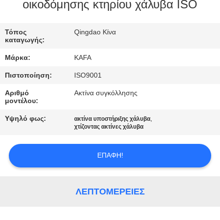
ΕΜΆΣ
οικοδόμησης κτηρίου χάλυβα ISO
ΞΕΝΆΓΗΣΗ
Τόπος
Qingdao Κίνα
καταγωγής:
ΣΤΟ
Μάρκα:
KAFA
ΕΡΓΟΣΤΆΣΙΟ
Πιστοποίηση:
ISO9001
Αριθμό
Ακτίνα συγκόλλησης
ΈΛΕΓΧΟΣ
μοντέλου:
ΠΟΙΌΤΗΤΑΣ
Υψηλό φως:
,
ακτίνα υποστήριξης χάλυβα
χτίζοντας ακτίνες χάλυβα
ΕΠΙΚΟΙΝΩΝΉΣΤΕ
ΕΠΑΦΉ!
ΜΑΖΊ
ΜΑΣ
ΛΕΠΤΟΜΈΡΕΙΕΣ
ΕΙΔΉΣΕΙΣ