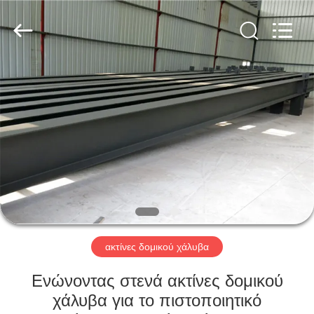
Qingdao
KaFa
Fabrication
Co.,
Ltd..
All
Rights
Reserved.
ΑΡΧΙΚΉ
ΠΡΟΪΌΝΤΑ
ΒΊΝΤΕΟ
ΕΚΠΟΜΠΉ
VR
ακτίνες δομικού χάλυβα
ΣΧΕΤΙΚΆ
Ενώνοντας στενά ακτίνες δομικού
ΜΕ
χάλυβα για το πιστοποιητικό