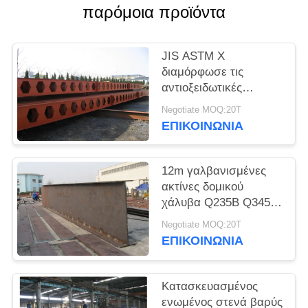
παρόμοια προϊόντα
ΥΠΟΘΈΣΕΙΣ
JIS ASTM Χ
SITEMAP
διαμόρφωσε τις
αντιοξειδωτικές
ακτίνες δομικού
ΠΟΛΙΤΙΚΉ
Negotiate MOQ:20T
χάλυβα 12m
ΕΠΙΚΟΙΝΩΝΙΑ
ΑΠΟΡΡΉΤΟΥ
12m γαλβανισμένες
ακτίνες δομικού
χάλυβα Q235B Q345B
Sa2.5
Negotiate MOQ:20T
ΕΠΙΚΟΙΝΩΝΙΑ
Κατασκευασμένος
ενωμένος στενά βαρύς