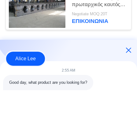
πρωταρχικός καυτός
δομικών υλικών
Negotiate MOQ:20T
δομικού χάλυβα -
ΕΠΙΚΟΙΝΩΝΙΑ
κυλημένες ακτίνες
στεγών Χ χτενών
μελιού
Λαϊκή κατηγορία
Όλα
Alice Lee
κατασκευή δομών
Εργαστήριο δομών
2:55 AM
χάλυβα
χάλυβα
Good day, what product are you looking for?
αποθήκη χάλυβα
Αρχιτεκτονικός
δομή
δομικός χάλυβας
υπηρεσίες
ακτίνες δομικού
κατασκευής σιδήρου
χάλυβα
και χάλυβα