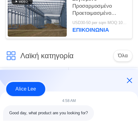
Προσαρμοσμένο
Προετοιμασμένο
Χάλυβα Κτίριο Πλαίσιο
USD30-50 per sqm MOQ:1000 τ.μ.
Κτίριο Προμήθειες
ΕΠΙΚΟΙΝΩΝΙΑ
Παράδοση
Λαϊκή κατηγορία
Όλα
κατασκευή δομών
Εργαστήριο δομών
χάλυβα
χάλυβα
Alice Lee
4:58 AM
αποθήκη χάλυβα
Αρχιτεκτονικός
δομή
δομικός χάλυβας
Good day, what product are you looking for?
υπηρεσίες
ακτίνες δομικού
κατασκευής σιδήρου