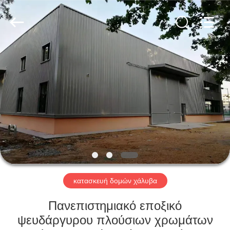
Qingdao
KaFa
Fabrication
Co.,
Ltd..
All
Rights
Reserved.
ΑΡΧΙΚΉ
ΠΡΟΪΌΝΤΑ
ΒΊΝΤΕΟ
ΕΚΠΟΜΠΉ
VR
κατασκευή δομών χάλυβα
ΣΧΕΤΙΚΆ
Πανεπιστημιακό εποξικό
ΜΕ
ψευδάργυρου πλούσιων χρωμάτων