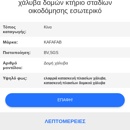
ΕΜΆΣ
χάλυβα δομών κτήριο σταδίων
οικοδόμησης εσωτερικό
ΞΕΝΆΓΗΣΗ
Τόπος
Κίνα
ΣΤΟ
καταγωγής:
ΕΡΓΟΣΤΆΣΙΟ
Μάρκα:
KAFAFAB
Πιστοποίηση:
BV,SGS
ΈΛΕΓΧΟΣ
Αριθμό
Δομή χάλυβα
ΠΟΙΌΤΗΤΑΣ
μοντέλου:
Υψηλό φως:
,
ελαφριά κατασκευή πλαισίων χάλυβα
κατασκευή πλαισίων δομικού χάλυβα
ΕΠΙΚΟΙΝΩΝΉΣΤΕ
ΜΑΖΊ
ΕΠΑΦΉ!
ΜΑΣ
ΛΕΠΤΟΜΈΡΕΙΕΣ
ΕΙΔΉΣΕΙΣ