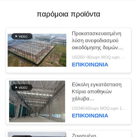
ΥΠΟΘΈΣΕΙΣ
παρόμοια προϊόντα
SITEMAP
Προκατασκευασμένη
λύση ανεφοδιασμού
οικοδόμησης δομών
ΠΟΛΙΤΙΚΉ
χάλυβα για τη
USD50~90/sqm MOQ:sqm 1000
ΑΠΟΡΡΉΤΟΥ
βιομηχανία
ΕΠΙΚΟΙΝΩΝΙΑ
Εύκολη εγκατάσταση
Κτίρια αποθηκών
χάλυβα
Περιβαλλοντικά
USD40-60/sqm MOQ:sqm 1000
φιλικές λύσεις
ΕΠΙΚΟΙΝΩΝΙΑ
αποθήκευσης
Ζυγισμένο