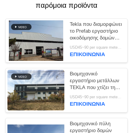
παρόμοια προϊόντα
ΥΠΟΘΈΣΕΙΣ
Tekla που διαμορφώνει
SITEMAP
το Prefab εργαστήριο
οικοδόμησης δομών
μετάλλων υψηλής
ΠΟΛΙΤΙΚΉ
USD45~90 per square meter MOQ:1000 τετραγωνικό μέτρο
αντοχής
ΕΠΙΚΟΙΝΩΝΙΑ
ΑΠΟΡΡΉΤΟΥ
Βιομηχανικό
εργαστήριο μετάλλων
TEKLA που χτίζει τη
ζωηρόχρωμα
USD45~90 per square meter MOQ:1000 τετραγωνικό μέτρο
επένδυση και το υλικό
ΕΠΙΚΟΙΝΩΝΙΑ
κατασκευής σκεπής
Βιομηχανικό πύλη
εργαστήριο δομών