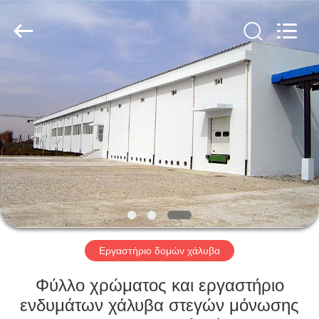
Qingdao
KaFa
Fabrication
Co.,
Ltd..
All
Rights
Reserved.
ΑΡΧΙΚΉ
ΠΡΟΪΌΝΤΑ
ΒΊΝΤΕΟ
ΕΚΠΟΜΠΉ
VR
Εργαστήριο δομών χάλυβα
ΣΧΕΤΙΚΆ
Φύλλο χρώματος και εργαστήριο
ΜΕ
ενδυμάτων χάλυβα στεγών μόνωσης