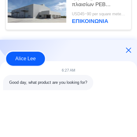
πλαισίων PEB
διαδικασίας που χτίζει
USD45~90 per square meter MOQ:1000 τετραγωνικό μέτρο
τα πρότυπα του ISO
ΕΠΙΚΟΙΝΩΝΙΑ
Λαϊκή κατηγορία
Όλα
Alice Lee
κατασκευή δομών
Εργαστήριο δομών
6:27 AM
χάλυβα
χάλυβα
Good day, what product are you looking for?
αποθήκη χάλυβα
Αρχιτεκτονικός
δομή
δομικός χάλυβας
υπηρεσίες
ακτίνες δομικού
κατασκευής σιδήρου
χάλυβα
και χάλυβα