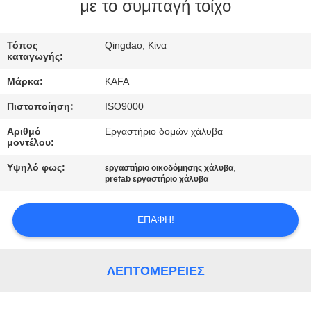
ΕΜΆΣ
με το συμπαγή τοίχο
ΞΕΝΆΓΗΣΗ
Τόπος
Qingdao, Κίνα
καταγωγής:
ΣΤΟ
Μάρκα:
KAFA
ΕΡΓΟΣΤΆΣΙΟ
Πιστοποίηση:
ISO9000
Αριθμό
Εργαστήριο δομών χάλυβα
ΈΛΕΓΧΟΣ
μοντέλου:
ΠΟΙΌΤΗΤΑΣ
Υψηλό φως:
,
εργαστήριο οικοδόμησης χάλυβα
prefab εργαστήριο χάλυβα
ΕΠΙΚΟΙΝΩΝΉΣΤΕ
ΕΠΑΦΉ!
ΜΑΖΊ
ΜΑΣ
ΛΕΠΤΟΜΈΡΕΙΕΣ
ΕΙΔΉΣΕΙΣ