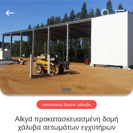
Qingdao
KaFa
Fabrication
Co.,
Ltd..
All
Rights
Reserved.
ΑΡΧΙΚΉ
ΠΡΟΪΌΝΤΑ
ΒΊΝΤΕΟ
ΕΚΠΟΜΠΉ
VR
κατασκευή δομών χάλυβα
ΣΧΕΤΙΚΆ
Alkyd προκατασκευασμένη δομή
ΜΕ
χάλυβα αετωμάτων εγχυτήρων