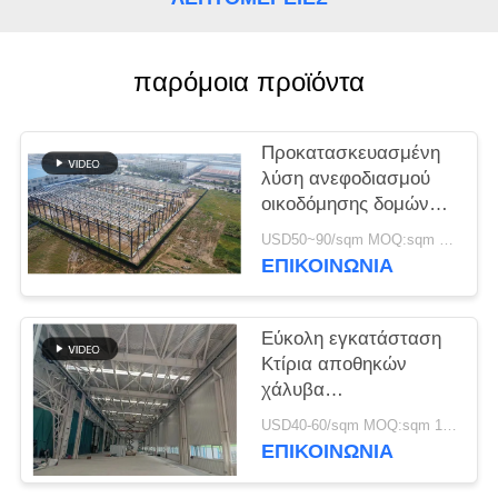
ΥΠΟΘΈΣΕΙΣ
παρόμοια προϊόντα
SITEMAP
Προκατασκευασμένη
ΠΟΛΙΤΙΚΉ
λύση ανεφοδιασμού
οικοδόμησης δομών
ΑΠΟΡΡΉΤΟΥ
χάλυβα για τη
USD50~90/sqm MOQ:sqm 1000
βιομηχανία
ΕΠΙΚΟΙΝΩΝΙΑ
Εύκολη εγκατάσταση
Κτίρια αποθηκών
χάλυβα
Περιβαλλοντικά
USD40-60/sqm MOQ:sqm 1000
φιλικές λύσεις
ΕΠΙΚΟΙΝΩΝΙΑ
αποθήκευσης