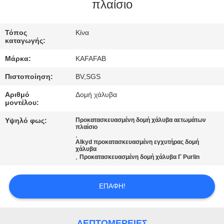
ΕΜΆΣ
πλαίσιο
ΞΕΝΆΓΗΣΗ
Τόπος
Κίνα
καταγωγής:
ΣΤΟ
Μάρκα:
KAFAFAB
ΕΡΓΟΣΤΆΣΙΟ
Πιστοποίηση:
BV,SGS
Αριθμό
Δομή χάλυβα
ΈΛΕΓΧΟΣ
μοντέλου:
ΠΟΙΌΤΗΤΑΣ
Υψηλό φως:
Προκατασκευασμένη δομή χάλυβα αετωμάτων
πλαίσιο
,
Alkyd προκατασκευασμένη εγχυτήρας δομή
ΕΠΙΚΟΙΝΩΝΉΣΤΕ
χάλυβα
,
Προκατασκευασμένη δομή χάλυβα Γ Purlin
ΜΑΖΊ
ΜΑΣ
ΕΠΑΦΉ!
ΕΙΔΉΣΕΙΣ
ΛΕΠΤΟΜΈΡΕΙΕΣ