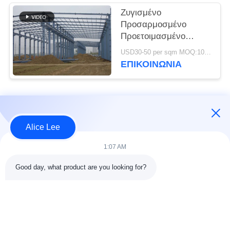
Ζυγισμένο
Προσαρμοσμένο
Προετοιμασμένο
Χάλυβα Κτίριο Πλαίσιο
USD30-50 per sqm MOQ:1000 τ.μ.
Κτίριο Προμήθειες
ΕΠΙΚΟΙΝΩΝΙΑ
Παράδοση
Λαϊκή κατηγορία
Όλα
Alice Lee
κατασκευή δομών
Εργαστήριο δομών
1:07 AM
χάλυβα
χάλυβα
Good day, what product are you looking for?
αποθήκη χάλυβα
Αρχιτεκτονικός
δομή
δομικός χάλυβας
υπηρεσίες