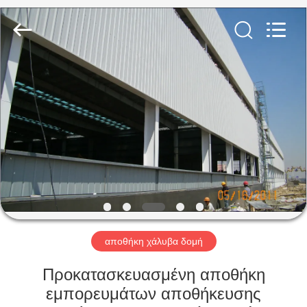
Qingdao
KaFa
Fabrication
Co.,
Ltd..
All
Rights
Reserved.
ΑΡΧΙΚΉ
ΠΡΟΪΌΝΤΑ
ΒΊΝΤΕΟ
ΕΚΠΟΜΠΉ
VR
αποθήκη χάλυβα δομή
ΣΧΕΤΙΚΆ
Προκατασκευασμένη αποθήκη
ΜΕ
εμπορευμάτων αποθήκευσης