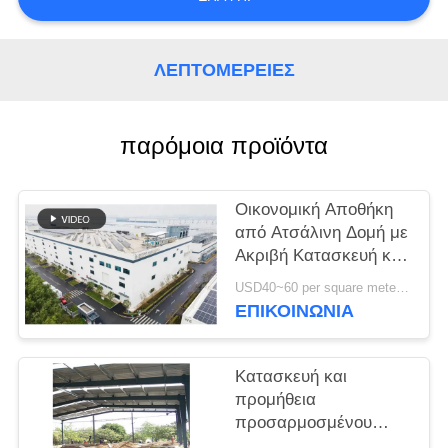
ΥΠΟΘΈΣΕΙΣ
ΛΕΠΤΟΜΈΡΕΙΕΣ
SITEMAP
παρόμοια προϊόντα
ΠΟΛΙΤΙΚΉ
ΑΠΟΡΡΉΤΟΥ
Οικονομική Αποθήκη
από Ατσάλινη Δομή με
Ακριβή Κατασκευή και
Ολοκληρωμένη Λύση
USD40~60 per square meter MOQ:1000 sqm
Παράδοσης
ΕΠΙΚΟΙΝΩΝΙΑ
Κατασκευή και
προμήθεια
προσαρμοσμένου
πλαισίου πύλης