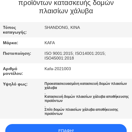
ΕΜΆΣ
προϊόντων κατασκευής δομών
πλαισίων χάλυβα
ΞΕΝΆΓΗΣΗ
Τόπος
SHANDONG, ΚΙΝΑ
ΣΤΟ
καταγωγής:
ΕΡΓΟΣΤΆΣΙΟ
Μάρκα:
KAFA
Πιστοποίηση:
ISO 9001:2015; ISO14001:2015;
ΈΛΕΓΧΟΣ
ISO45001:2018
ΠΟΙΌΤΗΤΑΣ
Αριθμό
Kafa-2021003
μοντέλου:
Υψηλό φως:
Προκατασκευασμένη κατασκευή δομών πλαισίων
ΕΠΙΚΟΙΝΩΝΉΣΤΕ
χάλυβα
,
ΜΑΖΊ
Κατασκευή δομών πλαισίων χάλυβα αποθήκευσης
προϊόντων
ΜΑΣ
,
Σπίτι δομών πλαισίων χάλυβα αποθήκευσης
προϊόντων
ΕΙΔΉΣΕΙΣ
ΕΠΑΦΉ!