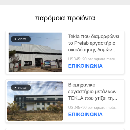
ΥΠΟΘΈΣΕΙΣ
παρόμοια προϊόντα
SITEMAP
Tekla που διαμορφώνει
το Prefab εργαστήριο
ΠΟΛΙΤΙΚΉ
οικοδόμησης δομών
ΑΠΟΡΡΉΤΟΥ
μετάλλων υψηλής
USD45~90 per square meter MOQ:1000 τετραγωνικό μέτρο
αντοχής
ΕΠΙΚΟΙΝΩΝΙΑ
Βιομηχανικό
εργαστήριο μετάλλων
TEKLA που χτίζει τη
ζωηρόχρωμα
USD45~90 per square meter MOQ:1000 τετραγωνικό μέτρο
επένδυση και το υλικό
ΕΠΙΚΟΙΝΩΝΙΑ
κατασκευής σκεπής