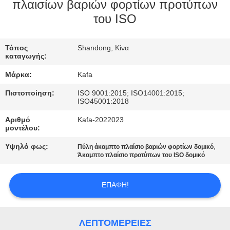
ΕΜΆΣ
πλαισίων βαριών φορτίων προτύπων
του ISO
ΞΕΝΆΓΗΣΗ
Τόπος
Shandong, Κίνα
ΣΤΟ
καταγωγής:
ΕΡΓΟΣΤΆΣΙΟ
Μάρκα:
Kafa
Πιστοποίηση:
ISO 9001:2015; ISO14001:2015;
ΈΛΕΓΧΟΣ
ISO45001:2018
ΠΟΙΌΤΗΤΑΣ
Αριθμό
Kafa-2022023
μοντέλου:
Υψηλό φως:
,
Πύλη άκαμπτο πλαίσιο βαριών φορτίων δομικό
ΕΠΙΚΟΙΝΩΝΉΣΤΕ
Άκαμπτο πλαίσιο προτύπων του ISO δομικό
ΜΑΖΊ
ΜΑΣ
ΕΠΑΦΉ!
ΕΙΔΉΣΕΙΣ
ΛΕΠΤΟΜΈΡΕΙΕΣ