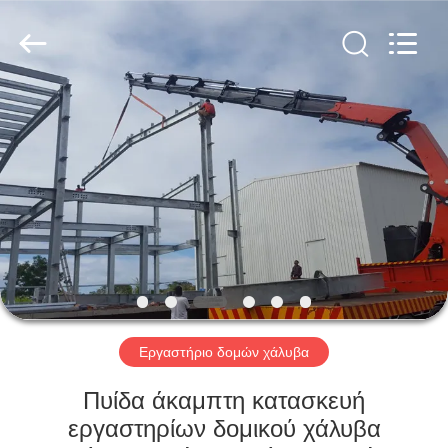
Qingdao
KaFa
Fabrication
Co.,
Ltd..
All
Rights
Reserved.
ΑΡΧΙΚΉ
ΠΡΟΪΌΝΤΑ
ΒΊΝΤΕΟ
ΕΚΠΟΜΠΉ
VR
Εργαστήριο δομών χάλυβα
ΣΧΕΤΙΚΆ
Πυίδα άκαμπτη κατασκευή
ΜΕ
εργαστηρίων δομικού χάλυβα