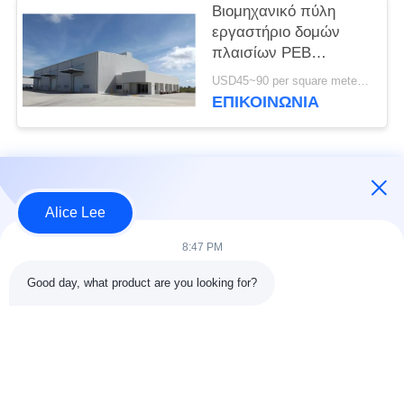
Βιομηχανικό πύλη
εργαστήριο δομών
πλαισίων PEB
διαδικασίας που χτίζει
USD45~90 per square meter MOQ:1000 τετραγωνικό μέτρο
τα πρότυπα του ISO
ΕΠΙΚΟΙΝΩΝΙΑ
Λαϊκή κατηγορία
Όλα
Alice Lee
κατασκευή δομών
Εργαστήριο δομών
8:47 PM
χάλυβα
χάλυβα
Good day, what product are you looking for?
αποθήκη χάλυβα
Αρχιτεκτονικός
δομή
δομικός χάλυβας
υπηρεσίες
ακτίνες δομικού