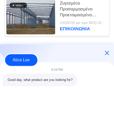
Ζυγισμένο
Προσαρμοσμένο
Προετοιμασμένο
Χάλυβα Κτίριο Πλαίσιο
USD30-50 per sqm MOQ:1000 τ.μ.
Κτίριο Προμήθειες
ΕΠΙΚΟΙΝΩΝΙΑ
Παράδοση
Λαϊκή κατηγορία
Όλα
Alice Lee
κατασκευή δομών
Εργαστήριο δομών
8:16 PM
χάλυβα
χάλυβα
Good day, what product are you looking for?
αποθήκη χάλυβα
Αρχιτεκτονικός
δομή
δομικός χάλυβας
υπηρεσίες
ακτίνες δομικού