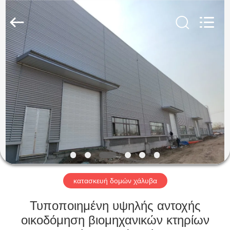
Qingdao
KaFa
Fabrication
Co.,
Ltd..
All
Rights
Reserved.
ΑΡΧΙΚΉ
ΠΡΟΪΌΝΤΑ
ΒΊΝΤΕΟ
ΕΚΠΟΜΠΉ
VR
κατασκευή δομών χάλυβα
ΣΧΕΤΙΚΆ
Τυποποιημένη υψηλής αντοχής
ΜΕ
οικοδόμηση βιομηχανικών κτηρίων