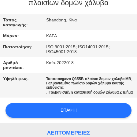
ΕΜΆΣ
πλαισίων δομών χάλυβα
ΞΕΝΆΓΗΣΗ
Τόπος
Shandong, Κίνα
καταγωγής:
ΣΤΟ
Μάρκα:
KAFA
ΕΡΓΟΣΤΆΣΙΟ
Πιστοποίηση:
ISO 9001:2015; ISO14001:2015;
ISO45001:2018
ΈΛΕΓΧΟΣ
Αριθμό
Kafa-2022018
μοντέλου:
ΠΟΙΌΤΗΤΑΣ
Υψηλό φως:
,
Τυποποιημένο Q355B πλαίσιο δομών χάλυβα ΜΒ
Γαλβανισμένο πλαίσιο δομών χάλυβα καυτής
εμβύθισης
ΕΠΙΚΟΙΝΩΝΉΣΤΕ
,
Γαλβανισμένη κατασκευή δομών χάλυβα Ζ τμήμα
ΜΑΖΊ
ΜΑΣ
ΕΠΑΦΉ!
ΕΙΔΉΣΕΙΣ
ΛΕΠΤΟΜΈΡΕΙΕΣ