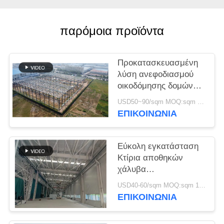
ΥΠΟΘΈΣΕΙΣ
παρόμοια προϊόντα
SITEMAP
Προκατασκευασμένη
λύση ανεφοδιασμού
ΠΟΛΙΤΙΚΉ
οικοδόμησης δομών
ΑΠΟΡΡΉΤΟΥ
χάλυβα για τη
USD50~90/sqm MOQ:sqm 1000
βιομηχανία
ΕΠΙΚΟΙΝΩΝΙΑ
Εύκολη εγκατάσταση
Κτίρια αποθηκών
χάλυβα
Περιβαλλοντικά
USD40-60/sqm MOQ:sqm 1000
φιλικές λύσεις
ΕΠΙΚΟΙΝΩΝΙΑ
αποθήκευσης