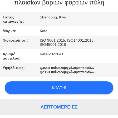
ΕΜΆΣ
πλαισίων βαριών φορτίων πύλη
ΞΕΝΆΓΗΣΗ
Τόπος
Shandong, Κίνα
καταγωγής:
ΣΤΟ
Μάρκα:
Kafa
ΕΡΓΟΣΤΆΣΙΟ
Πιστοποίηση:
ISO 9001:2015; ISO14001:2015;
ISO45001:2018
ΈΛΕΓΧΟΣ
Αριθμό
Kafa-2022041
μοντέλου:
ΠΟΙΌΤΗΤΑΣ
Υψηλό φως:
,
Q355B πυίδα δομή χάλυβα πλαισίων
Q235B πυίδα δομή χάλυβα πλαισίων
ΕΠΙΚΟΙΝΩΝΉΣΤΕ
ΜΑΖΊ
ΕΠΑΦΉ!
ΜΑΣ
ΛΕΠΤΟΜΈΡΕΙΕΣ
ΕΙΔΉΣΕΙΣ