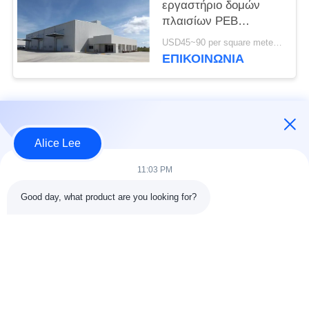
εργαστήριο δομών
πλαισίων PEB
διαδικασίας που χτίζει
USD45~90 per square meter MOQ:1000 τετραγωνικό μέτρο
τα πρότυπα του ISO
ΕΠΙΚΟΙΝΩΝΙΑ
Λαϊκή κατηγορία
Όλα
Alice Lee
κατασκευή δομών
Εργαστήριο δομών
11:03 PM
χάλυβα
χάλυβα
Good day, what product are you looking for?
αποθήκη χάλυβα
Αρχιτεκτονικός
δομή
δομικός χάλυβας
υπηρεσίες
ακτίνες δομικού
κατασκευής σιδήρου
χάλυβα
και χάλυβα