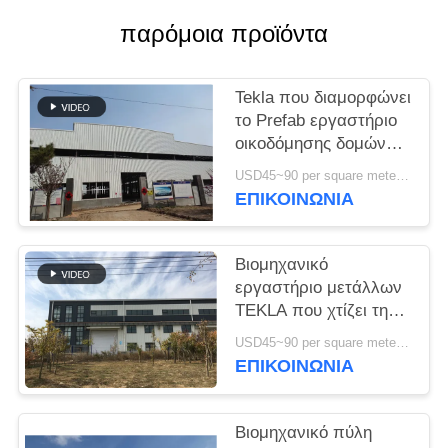
παρόμοια προϊόντα
ΥΠΟΘΈΣΕΙΣ
SITEMAP
Tekla που διαμορφώνει
το Prefab εργαστήριο
οικοδόμησης δομών
ΠΟΛΙΤΙΚΉ
μετάλλων υψηλής
USD45~90 per square meter MOQ:1000 τετραγωνικό μέτρο
αντοχής
ΑΠΟΡΡΉΤΟΥ
ΕΠΙΚΟΙΝΩΝΙΑ
Βιομηχανικό
εργαστήριο μετάλλων
TEKLA που χτίζει τη
ζωηρόχρωμα
USD45~90 per square meter MOQ:1000 τετραγωνικό μέτρο
επένδυση και το υλικό
ΕΠΙΚΟΙΝΩΝΙΑ
κατασκευής σκεπής
Βιομηχανικό πύλη