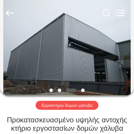
Qingdao
KaFa
Fabrication
Co.,
Ltd..
All
Rights
Reserved.
ΑΡΧΙΚΉ
ΠΡΟΪΌΝΤΑ
ΒΊΝΤΕΟ
ΕΚΠΟΜΠΉ
VR
Εργαστήριο δομών χάλυβα
ΣΧΕΤΙΚΆ
Προκατασκευασμένο υψηλής αντοχής
ΜΕ
κτήριο εργοστασίων δομών χάλυβα