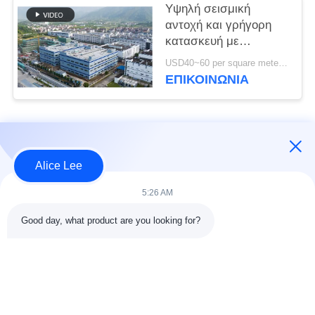
Μπενίν
Υψηλή σεισμική
αντοχή και γρήγορη
κατασκευή με
ανθεκτική ατσάλινη
USD40~60 per square meter MOQ:1000 τετραγωνικά μέτρα
δομή αποθήκη για τις
ΕΠΙΚΟΙΝΩΝΙΑ
ανάγκες αποθήκευσης
σας
Λαϊκή κατηγορία
Όλα
Alice Lee
κατασκευή δομών
Εργαστήριο δομών
5:26 AM
χάλυβα
χάλυβα
Good day, what product are you looking for?
αποθήκη χάλυβα
Αρχιτεκτονικός
δομή
δομικός χάλυβας
υπηρεσίες
ακτίνες δομικού