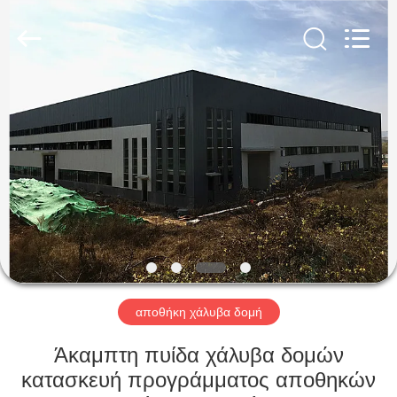
Qingdao
KaFa
Fabrication
Co.,
Ltd..
All
Rights
Reserved.
ΑΡΧΙΚΉ
ΠΡΟΪΌΝΤΑ
ΒΊΝΤΕΟ
ΕΚΠΟΜΠΉ
VR
αποθήκη χάλυβα δομή
ΣΧΕΤΙΚΆ
Άκαμπτη πυίδα χάλυβα δομών
ΜΕ
κατασκευή προγράμματος αποθηκών