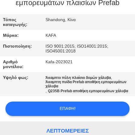
ΕΜΆΣ
εμπορευμάτων πλαισίων Prefab
ΞΕΝΆΓΗΣΗ
Τόπος
Shandong, Κίνα
καταγωγής:
ΣΤΟ
Μάρκα:
KAFA
ΕΡΓΟΣΤΆΣΙΟ
Πιστοποίηση:
ISO 9001:2015; ISO14001:2015;
ISO45001:2018
ΈΛΕΓΧΟΣ
Αριθμό
Kafa-2023021
μοντέλου:
ΠΟΙΌΤΗΤΑΣ
Υψηλό φως:
,
Άκαμπτο πύλη πλαίσιο δομών χάλυβα
Άκαμπτη πυίδα Prefab αποθήκη εμπορευμάτων
χάλυβα
ΕΠΙΚΟΙΝΩΝΉΣΤΕ
,
Q235B Prefab αποθήκη εμπορευμάτων χάλυβα
ΜΑΖΊ
ΜΑΣ
ΕΠΑΦΉ!
ΕΙΔΉΣΕΙΣ
ΛΕΠΤΟΜΈΡΕΙΕΣ