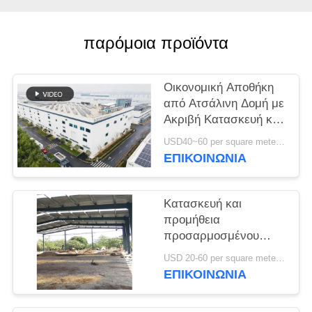
ΥΠΟΘΈΣΕΙΣ
παρόμοια προϊόντα
SITEMAP
Οικονομική Αποθήκη
από Ατσάλινη Δομή με
ΠΟΛΙΤΙΚΉ
Ακριβή Κατασκευή και
ΑΠΟΡΡΉΤΟΥ
Ολοκληρωμένη Λύση
USD40~60 per square meter MOQ:1000 sqm
Παράδοσης
ΕΠΙΚΟΙΝΩΝΙΑ
Κατασκευή και
προμήθεια
προσαρμοσμένου
πλαισίου πύλης
USD 20-60 per square meter MOQ:1000 Τετραγωνικά μέτρα
κατασκευή
ΕΠΙΚΟΙΝΩΝΙΑ
σχεδιασμού χάλυβα
δομή αποθήκη στο