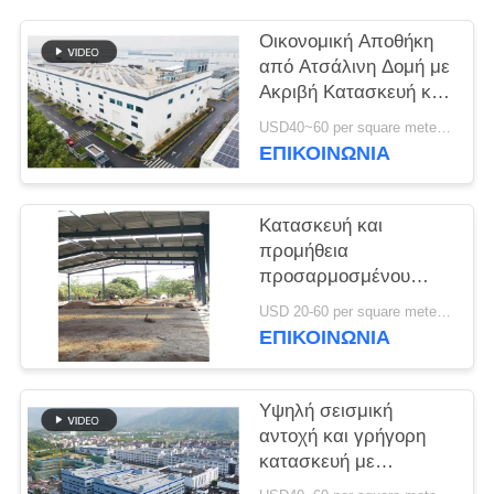
ΥΠΟΘΈΣΕΙΣ
Οικονομική Αποθήκη
από Ατσάλινη Δομή με
Ακριβή Κατασκευή και
SITEMAP
Ολοκληρωμένη Λύση
USD40~60 per square meter MOQ:1000 sqm
Παράδοσης
ΕΠΙΚΟΙΝΩΝΙΑ
ΠΟΛΙΤΙΚΉ
ΑΠΟΡΡΉΤΟΥ
Κατασκευή και
προμήθεια
προσαρμοσμένου
πλαισίου πύλης
USD 20-60 per square meter MOQ:1000 Τετραγωνικά μέτρα
κατασκευή
ΕΠΙΚΟΙΝΩΝΙΑ
σχεδιασμού χάλυβα
δομή αποθήκη στο
Μπενίν
Υψηλή σεισμική
αντοχή και γρήγορη
κατασκευή με
ανθεκτική ατσάλινη