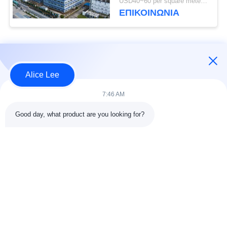
USD40~60 per square meter MOQ:1000 τετραγωνικά μέτρα
δομή αποθήκη για τις
ΕΠΙΚΟΙΝΩΝΙΑ
ανάγκες αποθήκευσης
σας
Λαϊκή κατηγορία
Όλα
Alice Lee
κατασκευή δομών
Εργαστήριο δομών
7:46 AM
χάλυβα
χάλυβα
Good day, what product are you looking for?
αποθήκη χάλυβα
Αρχιτεκτονικός
δομή
δομικός χάλυβας
υπηρεσίες
ακτίνες δομικού
κατασκευής σιδήρου
χάλυβα
και χάλυβα
Κτήριο αιθουσών