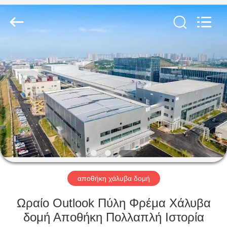
Qingdao
KaFa
Fabrication
Co.,
Ltd..
All
Rights
Reserved.
ΑΡΧΙΚΉ
ΠΡΟΪΌΝΤΑ
ΒΊΝΤΕΟ
ΕΚΠΟΜΠΉ
VR
αποθήκη χάλυβα δομή
ΣΧΕΤΙΚΆ
Ωραίο Outlook Πύλη Φρέμα Χάλυβα
ΜΕ
δομή Αποθήκη Πολλαπλή Ιστορία