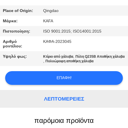
ΕΜΆΣ
Place of Origin:
Qingdao
ΞΕΝΆΓΗΣΗ
Μάρκα:
KAFA
ΣΤΟ
Πιστοποίηση:
ISO 9001:2015; ISO14001:2015
ΕΡΓΟΣΤΆΣΙΟ
Αριθμό
ΚΑΦΑ-2023045
μοντέλου:
ΈΛΕΓΧΟΣ
Υψηλό φως:
,
Κτίριο από χάλυβα
Πύλη Q235B Αποθήκη χάλυβα
,
Πολυώροφη αποθήκη χάλυβα
ΠΟΙΌΤΗΤΑΣ
ΕΠΑΦΉ!
ΕΠΙΚΟΙΝΩΝΉΣΤΕ
ΜΑΖΊ
ΛΕΠΤΟΜΈΡΕΙΕΣ
ΜΑΣ
παρόμοια προϊόντα
ΕΙΔΉΣΕΙΣ