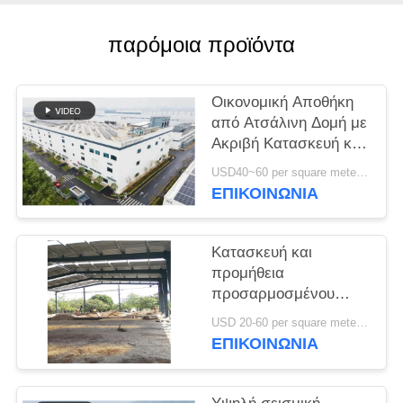
ΥΠΟΘΈΣΕΙΣ
παρόμοια προϊόντα
SITEMAP
Οικονομική Αποθήκη
από Ατσάλινη Δομή με
ΠΟΛΙΤΙΚΉ
Ακριβή Κατασκευή και
Ολοκληρωμένη Λύση
ΑΠΟΡΡΉΤΟΥ
USD40~60 per square meter MOQ:1000 sqm
Παράδοσης
ΕΠΙΚΟΙΝΩΝΙΑ
Κατασκευή και
προμήθεια
προσαρμοσμένου
πλαισίου πύλης
USD 20-60 per square meter MOQ:1000 Τετραγωνικά μέτρα
κατασκευή
ΕΠΙΚΟΙΝΩΝΙΑ
σχεδιασμού χάλυβα
δομή αποθήκη στο
Μπενίν