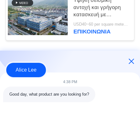
Υψηλή σεισμική
αντοχή και γρήγορη
κατασκευή με
ανθεκτική ατσάλινη
USD40~60 per square meter MOQ:1000 τετραγωνικά μέτρα
δομή αποθήκη για τις
ΕΠΙΚΟΙΝΩΝΙΑ
ανάγκες αποθήκευσης
σας
Λαϊκή κατηγορία
Όλα
Alice Lee
κατασκευή δομών
Εργαστήριο δομών
4:38 PM
χάλυβα
χάλυβα
Good day, what product are you looking for?
αποθήκη χάλυβα
Αρχιτεκτονικός
δομή
δομικός χάλυβας
υπηρεσίες
ακτίνες δομικού
κατασκευής σιδήρου