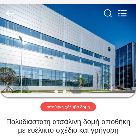
Qingdao
KaFa
Fabrication
Co.,
Ltd..
All
Rights
Reserved.
ΑΡΧΙΚΉ
ΠΡΟΪΌΝΤΑ
ΒΊΝΤΕΟ
ΕΚΠΟΜΠΉ
VR
αποθήκη χάλυβα δομή
ΣΧΕΤΙΚΆ
Πολυδιάστατη ατσάλινη δομή αποθήκη
ΜΕ
με ευέλικτο σχέδιο και γρήγορη