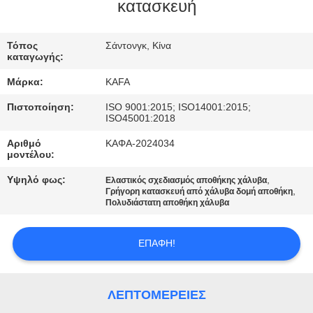
ΕΜΆΣ
κατασκευή
ΞΕΝΆΓΗΣΗ
Τόπος
Σάντονγκ, Κίνα
καταγωγής:
ΣΤΟ
Μάρκα:
KAFA
ΕΡΓΟΣΤΆΣΙΟ
Πιστοποίηση:
ISO 9001:2015; ISO14001:2015;
ISO45001:2018
ΈΛΕΓΧΟΣ
Αριθμό
ΚΑΦΑ-2024034
μοντέλου:
ΠΟΙΌΤΗΤΑΣ
Υψηλό φως:
,
Ελαστικός σχεδιασμός αποθήκης χάλυβα
,
Γρήγορη κατασκευή από χάλυβα δομή αποθήκη
ΕΠΙΚΟΙΝΩΝΉΣΤΕ
Πολυδιάστατη αποθήκη χάλυβα
ΜΑΖΊ
ΕΠΑΦΉ!
ΜΑΣ
ΕΙΔΉΣΕΙΣ
ΛΕΠΤΟΜΈΡΕΙΕΣ